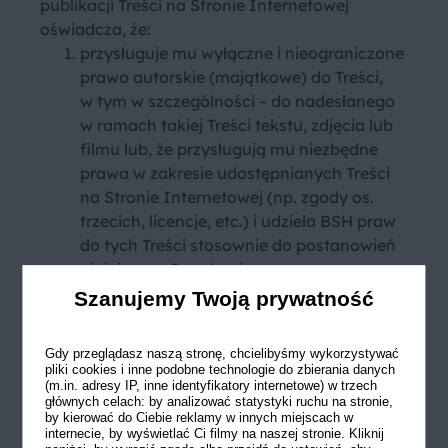
publikacji Treści na Stronie Internetowej
oświadcza, że:
przysługuje mu wyłączne i nieograniczone
prawo autorskie (majątkowe) do Treści,
w tym w szczególności – do nadesłanego
w ramach takiej Treści tekstu, zdjęcia lub
filmu lub, że przysługują mu niezbędne
prawa w zakresie udostępnianych Treści
na Stronie Internetowej (np. zgody os.
trzecich, licencje, etc.) i udziela BSH praw
do tych Treści stosownie do postanowień
niniejszego Regulaminu;
Treści zamieszczane przez Użytkownika
Szanujemy Twoją prywatność
na Stronie Internetowej nie są obciążone
żadnymi wadami prawnymi, roszczeniami
Gdy przeglądasz naszą stronę, chcielibyśmy wykorzystywać
i innymi prawami osób trzecich, a także –
pliki cookies i inne podobne technologie do zbierania danych
(m.in. adresy IP, inne identyfikatory internetowe) w trzech
że nie narusza żadnych praw ani prawnie
głównych celach: by analizować statystyki ruchu na stronie,
chronionych dóbr osób trzecich;
by kierować do Ciebie reklamy w innych miejscach w
internecie, by wyświetlać Ci filmy na naszej stronie. Kliknij
Treści zamieszczane przez Użytkownika