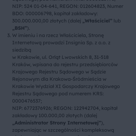
NIP: 524 01-04-641, REGON: 012604823, Numer
BDO: 000006798, kapitał zakładowy:
300.000.000,00 złotych (dalej
„Właściciel”
lub
„BSH”
).
W imieniu i na rzecz Właściciela, Stronę
Internetową prowadzi Insignia Sp. z o.o. z
siedzibą
w Krakowie, ul. Orląt Lwowskich 8, 31-518
Kraków, wpisana do rejestru przedsiębiorców
Krajowego Rejestru Sądowego w Sądzie
Rejonowym dla Krakowa-Śródmieścia w
Krakowie Wydział XI Gospodarczy Krajowego
Rejestru Sądowego pod numerem KRS:
0000476537;
NIP: 6772376926; REGON: 122942704, kapitał
zakładowy 100.000,00 złotych (dalej
„Administrator Strony Internetowej”
),
zapewniając w szczególności kompleksową