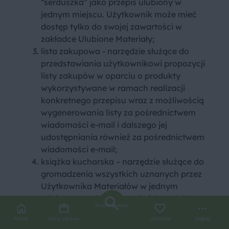
“serduszka” jako przepis ulubiony w
jednym miejscu. Użytkownik może mieć
dostęp tylko do swojej zawartości w
zakładce Ulubione Materiały;
lista zakupowa - narzędzie służące do
przedstawiania użytkownikowi propozycji
listy zakupów w oparciu o produkty
wykorzystywane w ramach realizacji
konkretnego przepisu wraz z możliwością
wygenerowania listy za pośrednictwem
wiadomości e-mail i dalszego jej
udostępniania również za pośrednictwem
wiadomości e-mail;
książka kucharska – narzędzie służące do
gromadzenia wszystkich uznanych przez
Użytkownika Materiałów w jednym
miejscu oraz dokonywania ich podziału na
Znajdź przepis
foldery i podfoldery;
Home
Gotuj zdrowo
Ulubione
Więcej
inne funkcjonalności udostępniane wraz z