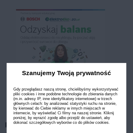
Szanujemy Twoją prywatność
Gdy przeglądasz naszą stronę, chcielibyśmy wykorzystywać
pliki cookies i inne podobne technologie do zbierania danych
(m.in. adresy IP, inne identyfikatory internetowe) w trzech
głównych celach: by analizować statystyki ruchu na stronie,
by kierować do Ciebie reklamy w innych miejscach w
internecie, by wyświetlać Ci filmy na naszej stronie. Kliknij
poniżej, by wyrazić zgodę albo przejdź do ustawień, aby
dokonać szczegółowych wyborów co do plików cookies.
Porady