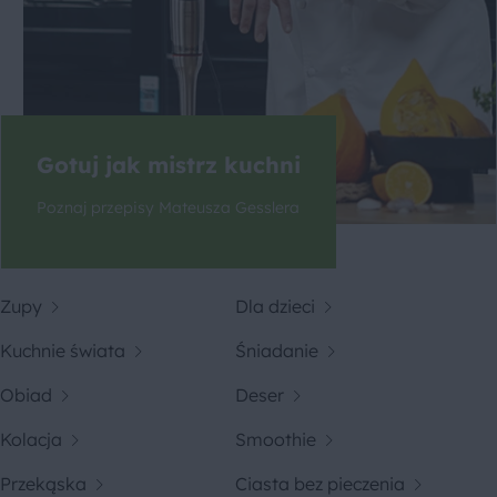
Gotuj jak mistrz kuchni
Poznaj przepisy Mateusza Gesslera
Zupy
Dla dzieci
Kuchnie świata
Śniadanie
Obiad
Deser
Kolacja
Smoothie
Przekąska
Ciasta bez pieczenia