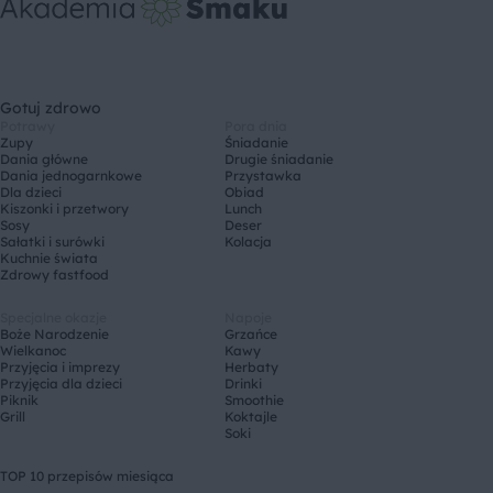
Gotuj zdrowo
Potrawy
Pora dnia
Zupy
Śniadanie
Dania główne
Drugie śniadanie
Dania jednogarnkowe
Przystawka
Dla dzieci
Obiad
Kiszonki i przetwory
Lunch
Sosy
Deser
Sałatki i surówki
Kolacja
Kuchnie świata
Zdrowy fastfood
Specjalne okazje
Napoje
Boże Narodzenie
Grzańce
Wielkanoc
Kawy
Przyjęcia i imprezy
Herbaty
Przyjęcia dla dzieci
Drinki
Piknik
Smoothie
Grill
Koktajle
Soki
TOP 10 przepisów miesiąca