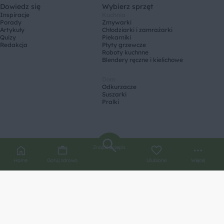
Dowiedz się
Wybierz sprzęt
Inspiracje
Kuchnia
Porady
Zmywarki
Artykuły
Chłodziarki i zamrażarki
Quizy
Piekarniki
Redakcja
Płyty grzewcze
Roboty kuchnne
Blendery ręczne i kielichowe
Dom
Odkurzacze
Suszarki
Pralki
Znajdź przepis
Home
Gotuj zdrowo
Ulubione
Więcej
Copyright © 2026
BSH Sprzęt Gospodarstwa Domowego Sp. z o.o. Wszelkie prawa zastrzeżone.
Informacje o przetwarzaniu danych osobowych
Podstawowe informacje prawne
Informacje na temat cookies
Regulamin
Zgłoś problem ze stroną