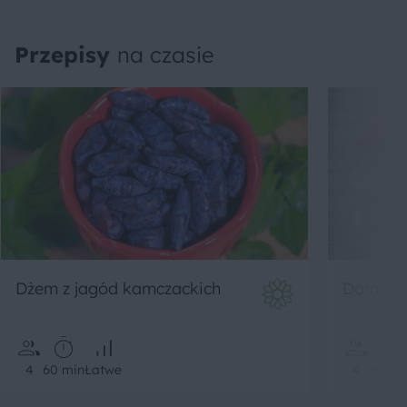
Przepisy
na czasie
Domowa 
Dżem z jagód kamczackich
4
60 min
Łatwe
4
90 mi