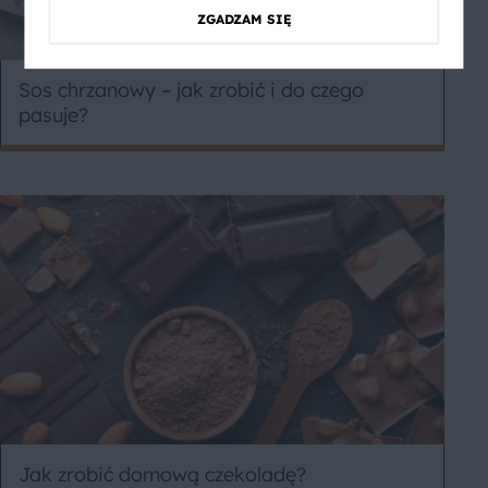
ZGADZAM SIĘ
Sos chrzanowy – jak zrobić i do czego
pasuje?
Jak zrobić domową czekoladę?