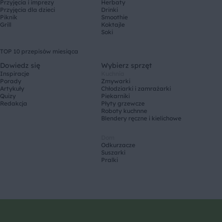
Przyjęcia i imprezy
Herbaty
Przyjęcia dla dzieci
Drinki
Piknik
Smoothie
Grill
Koktajle
Soki
TOP 10 przepisów miesiąca
Dowiedz się
Wybierz sprzęt
Inspiracje
Kuchnia
Porady
Zmywarki
Artykuły
Chłodziarki i zamrażarki
Quizy
Piekarniki
Redakcja
Płyty grzewcze
Roboty kuchnne
Blendery ręczne i kielichowe
Dom
Odkurzacze
Suszarki
Pralki