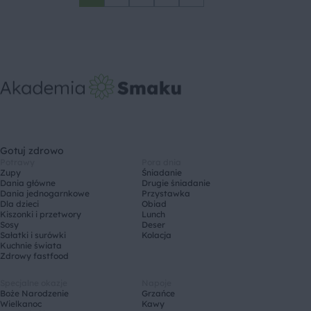
Gotuj zdrowo
Potrawy
Pora dnia
Zupy
Śniadanie
Dania główne
Drugie śniadanie
Dania jednogarnkowe
Przystawka
Dla dzieci
Obiad
Kiszonki i przetwory
Lunch
Sosy
Deser
Sałatki i surówki
Kolacja
Kuchnie świata
Zdrowy fastfood
Specjalne okazje
Napoje
Boże Narodzenie
Grzańce
Wielkanoc
Kawy