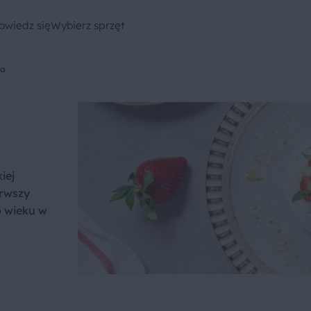
owiedz się
Wybierz sprzęt
va
iej
erwszy
o wieku w