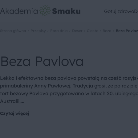
Gotuj zdrowo
D
Strona główna
Przepisy
Pora dnia
Deser
Ciasto
Beza
Beza Pavlo
Beza Pavlova
Lekka i efektowna beza pavlova powstałą na cześć rosyjsk
primabaleriny Anny Pawłowej. Tradycja głosi, że po raz pi
tort bezowy Pavlova przygotowano w latach 20. ubiegłeg
Australii,...
Czytaj więcej