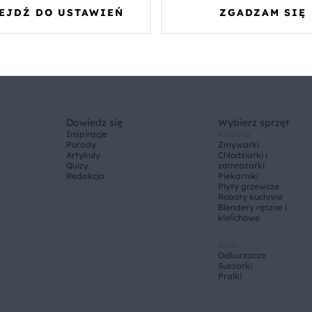
EJDŹ DO USTAWIEŃ
ZGADZAM SIĘ
Dowiedz się
Wybierz sprzęt
Inspiracje
Kuchnia
Porady
Zmywarki
Artykuły
Chłodziarki i
Quizy
zamrażarki
Redakcja
Piekarniki
Płyty grzewcze
Roboty kuchnne
Blendery ręczne i
kielichowe
Dom
Odkurzacze
Suszarki
Pralki