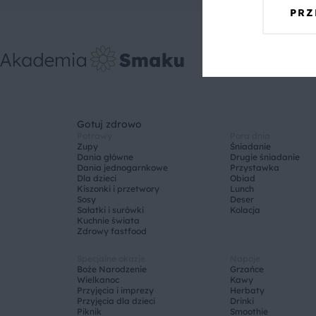
PRZ
Gotuj zdrowo
Potrawy
Pora dnia
Zupy
Śniadanie
Dania główne
Drugie śniadanie
Dania jednogarnkowe
Przystawka
Dla dzieci
Obiad
Kiszonki i przetwory
Lunch
Sosy
Deser
Sałatki i surówki
Kolacja
Kuchnie świata
Zdrowy fastfood
Specjalne okazje
Napoje
Boże Narodzenie
Grzańce
Wielkanoc
Kawy
Przyjęcia i imprezy
Herbaty
Przyjęcia dla dzieci
Drinki
Piknik
Smoothie