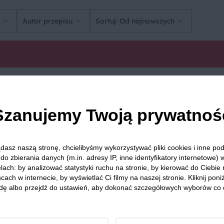
Autor przepisu
Sortuj: Od najnowszych
 Anny Pawłowej.
Szanujemy Twoją prywatnoś
ach 20. ubiegłego wieku w Australii, choć do pierwszeństwa w wykonaniu pre
 świecie.
dasz naszą stronę, chcielibyśmy wykorzystywać pliki cookies i inne p
do zbierania danych (m.in. adresy IP, inne identyfikatory internetowe) 
lach: by analizować statystyki ruchu na stronie, by kierować do Ciebie
iera sporo czasu, ale efekt jest wart wysiłku. Najważniejsze w wykonaniu tort
cach w internecie, by wyświetlać Ci filmy na naszej stronie. Kliknij poniż
 jest idealne ubicie białek i bardzo powolne suszenie bezy, czyli pieczenie 
dę albo przejdź do ustawień, aby dokonać szczegółowych wyborów co 
ykrycia w temperaturze pokojowej).
i cukrem waniliowym, na wierzchu ułóż świeże owoce. Słodka beza Pavlova 
e świeżymi figami.