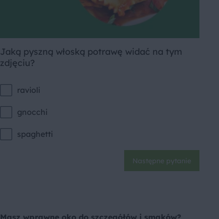
Jaką pyszną włoską potrawę widać na tym
zdjęciu?
ravioli
gnocchi
spaghetti
Następne
pytanie
Masz wprawne oko do szczegółów i smaków?