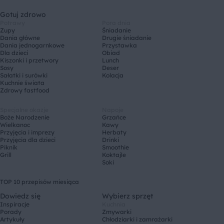
Gotuj zdrowo
Potrawy
Pora dnia
Zupy
Śniadanie
Dania główne
Drugie śniadanie
Dania jednogarnkowe
Przystawka
Dla dzieci
Obiad
Kiszonki i przetwory
Lunch
Sosy
Deser
Sałatki i surówki
Kolacja
Kuchnie świata
Zdrowy fastfood
Specjalne okazje
Napoje
Boże Narodzenie
Grzańce
Wielkanoc
Kawy
Przyjęcia i imprezy
Herbaty
Przyjęcia dla dzieci
Drinki
Piknik
Smoothie
Grill
Koktajle
Soki
TOP 10 przepisów miesiąca
Dowiedz się
Wybierz sprzęt
Inspiracje
Kuchnia
Porady
Zmywarki
Artykuły
Chłodziarki i zamrażarki