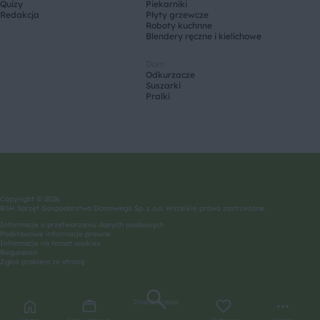
Quizy
Piekarniki
Redakcja
Płyty grzewcze
Roboty kuchnne
Blendery ręczne i kielichowe
Dom
Odkurzacze
Suszarki
Pralki
Copyright © 2026
BSH Sprzęt Gospodarstwa Domowego Sp. z o.o. Wszelkie prawa zastrzeżone.
Informacje o przetwarzaniu danych osobowych
Podstawowe informacje prawne
Informacje na temat cookies
Regulamin
Zgłoś problem ze stroną
Znajdź przepis