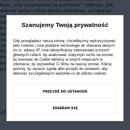
Quiz „Czy rozpoznasz tę potrawę?” odkryje, jak
dobrze znasz różne dania obiadowe, przekąski
oraz desery– i to wyłącznie na podstawie ich
zdjęć! To wyzwanie dla prawdziwych smakoszy i
Szanujemy Twoją prywatność
kulinarnych bystrzaków. Czy wystarczy Ci jedno
spojrzenie, by rozpoznać potrawy pochodzące z
różnych zakątków świata – od Włoch przez
Gdy przeglądasz naszą stronę, chcielibyśmy wykorzystywać
Japonię aż do Stanów Zjednoczonych Ameryki?
pliki cookies i inne podobne technologie do zbierania danych
(m.in. adresy IP, inne identyfikatory internetowe) w trzech
Przygotowaliśmy pełen wachlarz smaków.
głównych celach: by analizować statystyki ruchu na stronie,
Przekonaj się, jak mocno zakorzenione są w Tobie
by kierować do Ciebie reklamy w innych miejscach w
kulinarne skojarzenia i zdobądź pełną pulę
internecie, by wyświetlać Ci filmy na naszej stronie. Kliknij
punktów!
poniżej, by wyrazić zgodę albo przejdź do ustawień, aby
dokonać szczegółowych wyborów co do plików cookies.
PRZEJDŹ DO USTAWIEŃ
ZGADZAM SIĘ