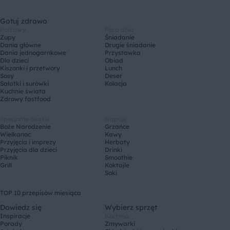
Gotuj zdrowo
Potrawy
Pora dnia
Zupy
Śniadanie
Dania główne
Drugie śniadanie
Dania jednogarnkowe
Przystawka
Dla dzieci
Obiad
Kiszonki i przetwory
Lunch
Sosy
Deser
Sałatki i surówki
Kolacja
Kuchnie świata
Zdrowy fastfood
Specjalne okazje
Napoje
Boże Narodzenie
Grzańce
Wielkanoc
Kawy
Przyjęcia i imprezy
Herbaty
Przyjęcia dla dzieci
Drinki
Piknik
Smoothie
Grill
Koktajle
Soki
TOP 10 przepisów miesiąca
Dowiedz się
Wybierz sprzęt
Inspiracje
Kuchnia
Porady
Zmywarki