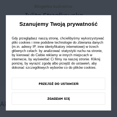
Blogerka kulinarna
Julita Strzałkowska
Szanujemy Twoją prywatność
Z zamiłowania do sztuki kulinarnej,
od wielu lat prowadzi bloga
Gdy przeglądasz naszą stronę, chcielibyśmy wykorzystywać
wrzacakuchnia.pl
pliki cookies i inne podobne technologie do zbierania danych
(m.in. adresy IP, inne identyfikatory internetowe) w trzech
głównych celach: by analizować statystyki ruchu na stronie,
Zobacz
by kierować do Ciebie reklamy w innych miejscach w
internecie, by wyświetlać Ci filmy na naszej stronie. Kliknij
poniżej, by wyrazić zgodę albo przejdź do ustawień, aby
dokonać szczegółowych wyborów co do plików cookies.
PRZEJDŹ DO USTAWIEŃ
ZGADZAM SIĘ