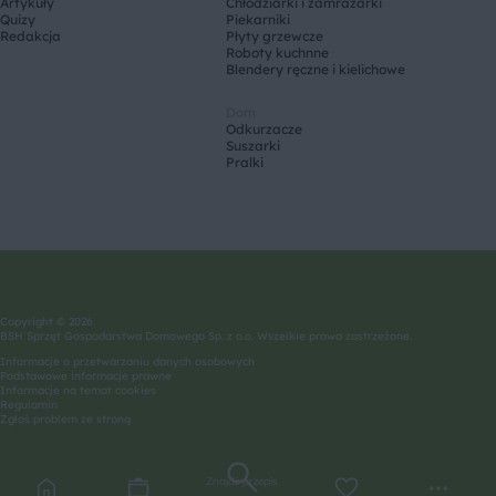
Artykuły
Chłodziarki i zamrażarki
Quizy
Piekarniki
Redakcja
Płyty grzewcze
Roboty kuchnne
Blendery ręczne i kielichowe
Dom
Odkurzacze
Suszarki
Pralki
Copyright © 2026
BSH Sprzęt Gospodarstwa Domowego Sp. z o.o. Wszelkie prawa zastrzeżone.
Informacje o przetwarzaniu danych osobowych
Podstawowe informacje prawne
Informacje na temat cookies
Regulamin
Zgłoś problem ze stroną
Znajdź przepis