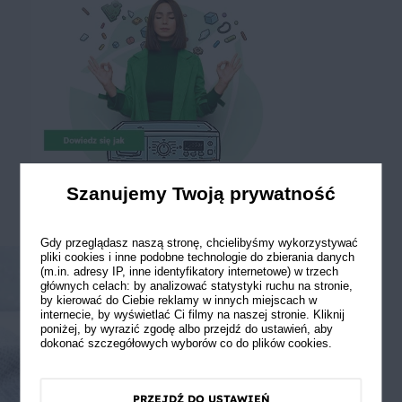
Szanujemy Twoją prywatność
Gdy przeglądasz naszą stronę, chcielibyśmy wykorzystywać
pliki cookies i inne podobne technologie do zbierania danych
(m.in. adresy IP, inne identyfikatory internetowe) w trzech
głównych celach: by analizować statystyki ruchu na stronie,
by kierować do Ciebie reklamy w innych miejscach w
internecie, by wyświetlać Ci filmy na naszej stronie. Kliknij
poniżej, by wyrazić zgodę albo przejdź do ustawień, aby
dokonać szczegółowych wyborów co do plików cookies.
PRZEJDŹ DO USTAWIEŃ