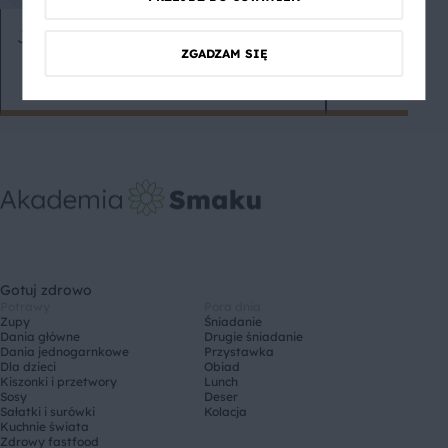
Jak zrobić masło klarowane?
Jak ugotowa
ZGADZAM SIĘ
koszulkach
Gotuj zdrowo
Potrawy
Pora dnia
Zupy
Śniadanie
Dania główne
Drugie śniadanie
Dania jednogarnkowe
Przystawka
Dla dzieci
Obiad
Kiszonki i przetwory
Lunch
Sosy
Deser
Sałatki i surówki
Kolacja
Kuchnie świata
Zdrowy fastfood