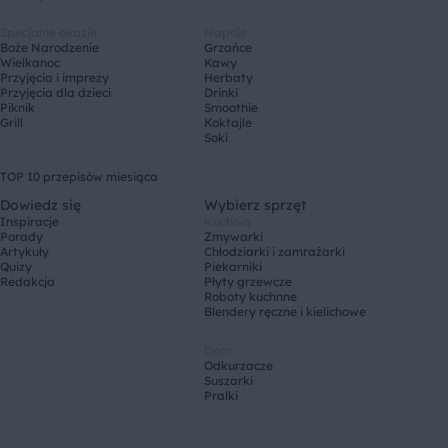
Specjalne okazje
Napoje
Boże Narodzenie
Grzańce
Wielkanoc
Kawy
Przyjęcia i imprezy
Herbaty
Przyjęcia dla dzieci
Drinki
Piknik
Smoothie
Grill
Koktajle
Soki
TOP 10 przepisów miesiąca
Dowiedz się
Wybierz sprzęt
Inspiracje
Kuchnia
Porady
Zmywarki
Artykuły
Chłodziarki i zamrażarki
Quizy
Piekarniki
Redakcja
Płyty grzewcze
Roboty kuchnne
Blendery ręczne i kielichowe
Dom
Odkurzacze
Suszarki
Pralki