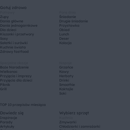
Gotuj zdrowo
Potrawy
Pora dnia
Zupy
Śniadanie
Dania główne
Drugie śniadanie
Dania jednogarnkowe
Przystawka
Dla dzieci
Obiad
Kiszonki i przetwory
Lunch
Sosy
Deser
Sałatki i surówki
Kolacja
Kuchnie świata
Zdrowy fastfood
Specjalne okazje
Napoje
Boże Narodzenie
Grzańce
Wielkanoc
Kawy
Przyjęcia i imprezy
Herbaty
Przyjęcia dla dzieci
Drinki
Piknik
Smoothie
Grill
Koktajle
Soki
TOP 10 przepisów miesiąca
Dowiedz się
Wybierz sprzęt
Inspiracje
Kuchnia
Porady
Zmywarki
Artykuły
Chłodziarki i zamrażarki