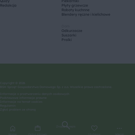
Quizy
Piekarniki
Redakcja
Płyty grzewcze
Roboty kuchnne
Blendery ręczne i kielichowe
Dom
Odkurzacze
Suszarki
Pralki
Copyright © 2026
BSH Sprzęt Gospodarstwa Domowego Sp. z o.o. Wszelkie prawa zastrzeżone.
Informacje o przetwarzaniu danych osobowych
Podstawowe informacje prawne
Informacje na temat cookies
Regulamin
Zgłoś problem ze stroną
Znajdź przepis
Home
Gotuj zdrowo
Ulubione
Więcej