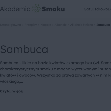
Gotuj zdrowo
D
Strona główna
Przepisy
Napoje
Alkohole
Alkohole świata
Sambuca
Sambuca
Sambuca – likier na bazie kwiatów czarnego bzu (wł. Sam
charakterystycznym smaku z mocno wyczuwanymi nutam
kwiatów i owoców. Wszystko za prawą zawartych w nim 
włoskiego,...
Czytaj więcej