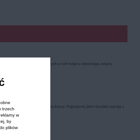
. Wszystko za prawą zawartych w nim kopru włoskiego, anyżu
na kilka sposobów.
ć
odobne
żujemy pozostałe w nim ziarna kawy. Popularna jest również wersja z
w trzech
 reklamy w
ej, by
do plików