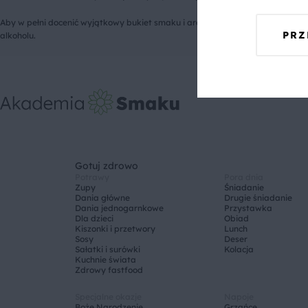
Aby w pełni docenić wyjątkowy bukiet smaku i aromatu, warto posmakować s
PRZ
alkoholu.
Gotuj zdrowo
Potrawy
Pora dnia
Zupy
Śniadanie
Dania główne
Drugie śniadanie
Dania jednogarnkowe
Przystawka
Dla dzieci
Obiad
Kiszonki i przetwory
Lunch
Sosy
Deser
Sałatki i surówki
Kolacja
Kuchnie świata
Zdrowy fastfood
Specjalne okazje
Napoje
Boże Narodzenie
Grzańce