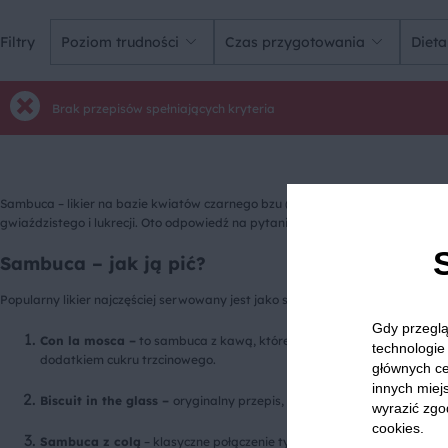
Filtry
Poziom trudności
Czas przygotowania
Dieta
Brak przepisów spełniających kryteria
Sambuca – likier na bazie kwiatów czarnego bzu (wł.
Sambuco
), o charakte
gwiaździstego i lukrecji. Oto odpowiedź na pytanie, jak smakuje sambuca. Wa
Sambuca – jak ją pić?
Popularny likier najczęściej serwowany jest jako składnik koktajlu. Oto trzy
Gdy przeglą
Con la mosca –
to sambuca z kawą, której ziarna wrzuca się do trunk
technologie 
dodatkiem cukru trzcinowego.
głównych ce
innych miejs
Biscuit in the glass –
oryginalny przepis, w którym do likieru wrzuc
wyrazić zgo
cookies.
Sambuca z colą
– klasyczne połączenie typu alkohol+cola występuje 