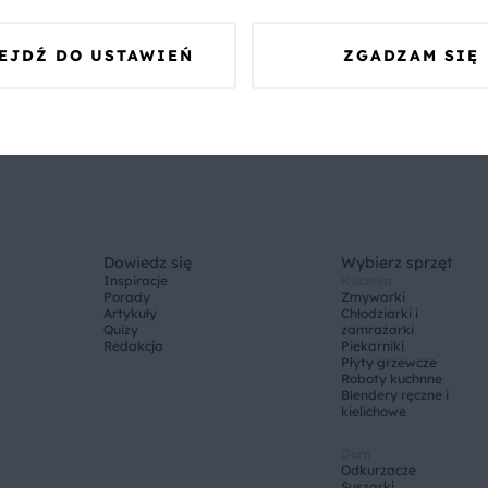
amego likieru (bez dodatków), a następnie skusić się na jedną z powyższyc
EJDŹ DO USTAWIEŃ
ZGADZAM SIĘ
Dowiedz się
Wybierz sprzęt
Inspiracje
Kuchnia
Porady
Zmywarki
Artykuły
Chłodziarki i
Quizy
zamrażarki
Redakcja
Piekarniki
Płyty grzewcze
Roboty kuchnne
Blendery ręczne i
kielichowe
Dom
Odkurzacze
Suszarki