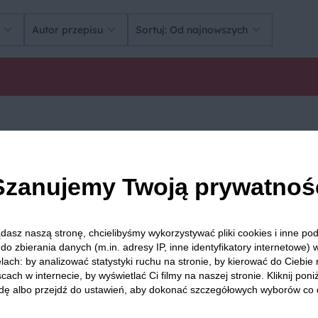
Autor przepisu
Sortuj: Od najnowszych
rystycznym smaku z mocno wyczuwanymi
nutami anyżu, kwiatów i owoców
rto również wiedzieć, że trunek ten pochodzi z Włoch, gdzie serwowany jest 
Szanujemy Twoją prywatnoś
 najpopularniejsze sposoby podania włoskiego specjału:
dasz naszą stronę, chcielibyśmy wykorzystywać pliki cookies i inne p
u i podpala całość. Po zdmuchnięciu płomienia wypijamy napój, a następnie 
do zbierania danych (m.in. adresy IP, inne identyfikatory internetowe) 
lach: by analizować statystyki ruchu na stronie, by kierować do Ciebie
cach w internecie, by wyświetlać Ci filmy na naszej stronie. Kliknij poniż
amy pokruszony biszkopt i dolewamy odrobinę chłodnej herbaty.
dę albo przejdź do ustawień, aby dokonać szczegółowych wyborów co 
również w wersji z kwiatowym likierem.