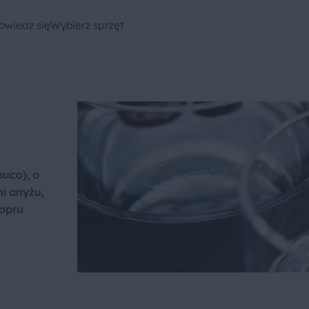
owiedz się
Wybierz sprzęt
buco), o
i anyżu,
kopru