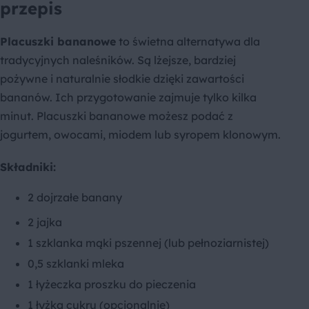
przepis
Placuszki bananowe
to świetna alternatywa dla
tradycyjnych naleśników. Są lżejsze, bardziej
pożywne i naturalnie słodkie dzięki zawartości
bananów. Ich przygotowanie zajmuje tylko kilka
minut. Placuszki bananowe możesz podać z
jogurtem, owocami, miodem lub syropem klonowym.
Składniki:
2 dojrzałe banany
2 jajka
1 szklanka mąki pszennej (lub pełnoziarnistej)
0,5 szklanki mleka
1 łyżeczka proszku do pieczenia
1 łyżka cukru (opcjonalnie)