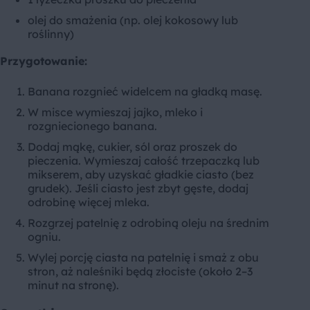
olej do smażenia (np. olej kokosowy lub
roślinny)
Prz
ygotowanie:
Banana rozgnieć widelcem na gładką masę.
W misce wymieszaj jajko, mleko i
rozgniecionego banana.
Dodaj mąkę, cukier, sól oraz proszek do
pieczenia. Wymieszaj całość trzepaczką lub
mikserem, aby uzyskać gładkie ciasto (bez
grudek). Jeśli ciasto jest zbyt gęste, dodaj
odrobinę więcej mleka.
Rozgrzej patelnię z odrobiną oleju na średnim
ogniu.
Wylej porcję ciasta na patelnię i smaż z obu
stron, aż naleśniki będą złociste (około 2–3
minut na stronę).