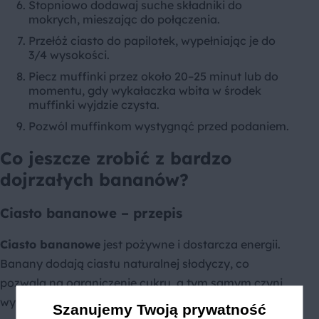
Stopniowo dodawaj suche składniki do
mokrych, mieszając do połączenia.
Przełóż ciasto do papilotek, wypełniając je do
3/4 wysokości.
Piecz muffinki przez około 20–25 minut lub do
momentu, gdy wykałaczka wbita w środek
muffinki wyjdzie czysta.
Pozwól muffinkom wystygnąć przed podaniem.
Co jeszcze zrobić z bardzo
dojrzałych bananów?
Ciasto bananowe – przepis
Ciasto bananowe
jest pożywne i dostarcza energii.
Banany dodają ciastu naturalnej słodyczy, co
pozwala na ograniczenie cukru, a tym samym czyni
wypiek zdrowszym. Jest to dobry wybór zarówno na
Szanujemy Twoją prywatność