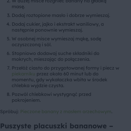
W dużej misce rozgnieć banany na gładką
masę.
Dodaj roztopione masło i dobrze wymieszaj.
Dodaj cukier, jajko i ekstrakt waniliowy, a
następnie ponownie wymieszaj.
W osobnej misce wymieszaj mąkę, sodę
oczyszczoną i sól.
Stopniowo dodawaj suche składniki do
mokrych, mieszając do połączenia.
Przełóż ciasto do przygotowanej formy i piecz w
piekarniku
przez około 60 minut lub do
momentu, gdy wykałaczka wbita w środek
chlebka wyjdzie czysta.
Pozwól chlebkowi wystygnąć przed
pokrojeniem.
Spróbuj:
Pieczone banany z masłem orzechowym
.
Puszyste placuszki bananowe –