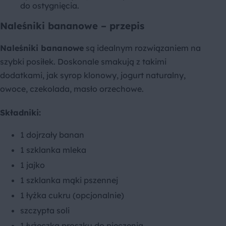
do ostygnięcia.
Naleśniki bananowe – przepis
Naleśniki bananowe
są idealnym rozwiązaniem na
szybki posiłek. Doskonale smakują z takimi
dodatkami, jak syrop klonowy, jogurt naturalny,
owoce, czekolada, masło orzechowe.
Składniki:
1 dojrzały banan
1 szklanka mleka
1 jajko
1 szklanka mąki pszennej
1 łyżka cukru (opcjonalnie)
szczypta soli
1 łyżeczka proszku do pieczenia