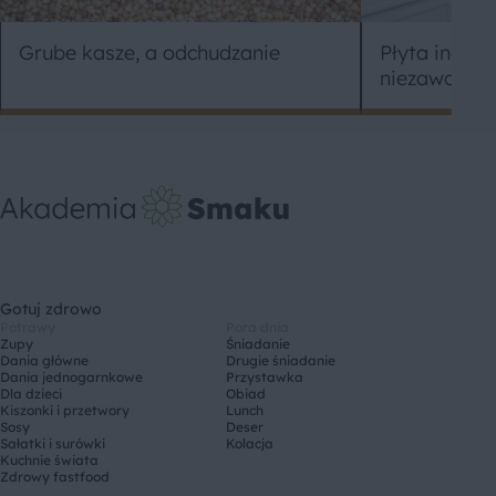
Płyta indukc
Grube kasze, a odchudzanie
niezawodną
Gotuj zdrowo
Potrawy
Pora dnia
Zupy
Śniadanie
Dania główne
Drugie śniadanie
Dania jednogarnkowe
Przystawka
Dla dzieci
Obiad
Kiszonki i przetwory
Lunch
Sosy
Deser
Sałatki i surówki
Kolacja
Kuchnie świata
Zdrowy fastfood