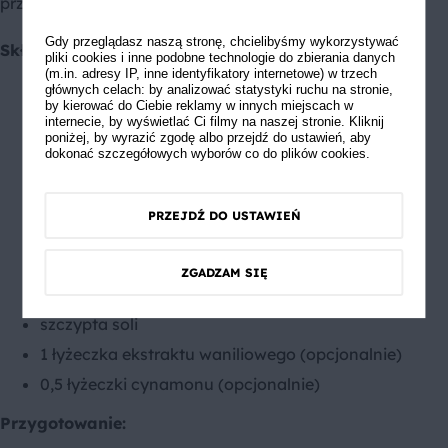
przekąskę, śniadanie, jak i deser.
Gdy przeglądasz naszą stronę, chcielibyśmy wykorzystywać
Składniki:
pliki cookies i inne podobne technologie do zbierania danych
(m.in. adresy IP, inne identyfikatory internetowe) w trzech
głównych celach: by analizować statystyki ruchu na stronie,
2 dojrzałe banany
by kierować do Ciebie reklamy w innych miejscach w
0,5 szklanki cukru (można użyć brązowego
internecie, by wyświetlać Ci filmy na naszej stronie. Kliknij
poniżej, by wyrazić zgodę albo przejdź do ustawień, aby
cukru)
dokonać szczegółowych wyborów co do plików cookies.
2 jajka
0,5 szklanki oleju roślinnego
PRZEJDŹ DO USTAWIEŃ
1,5 szklanki mąki pszennej
1 łyżeczka proszku do pieczenia
ZGADZAM SIĘ
1 łyżeczka sody oczyszczonej
szczypta soli
1 łyżeczka ekstraktu waniliowego (opcjonalnie)
0,5 łyżeczki cynamonu (opcjonalnie)
Przygotowanie: