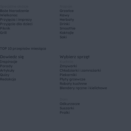
Specjalne okazje
Napoje
Boże Narodzenie
Grzańce
Wielkanoc
Kawy
Przyjęcia i imprezy
Herbaty
Przyjęcia dla dzieci
Drinki
Piknik
Smoothie
Grill
Koktajle
Soki
TOP 10 przepisów miesiąca
Dowiedz się
Wybierz sprzęt
Inspiracje
Kuchnia
Porady
Zmywarki
Artykuły
Chłodziarki i zamrażarki
Quizy
Piekarniki
Redakcja
Płyty grzewcze
Roboty kuchnne
Blendery ręczne i kielichowe
Dom
Odkurzacze
Suszarki
Pralki