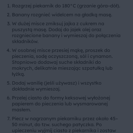
Rozgrzej piekarnik do 180°C (grzanie góra–dół).
Banany rozgnieć widelcem na gładką masę.
W dużej misce zmiksuj jajka z cukrem na
puszystą masę. Dodaj do jajek olej oraz
rozgniecione banany i wymieszaj do połączenia
składników.
W osobnej misce przesiej mąkę, proszek do
pieczenia, sodę oczyszczoną, sól i cynamon.
Stopniowo dodawaj suche składniki do
mokrych, delikatnie mieszając szpatułką lub
łyżką.
Dodaj wanilię (jeśli używasz) i wszystko
dokładnie wymieszaj.
Przelej ciasto do formy keksowej wyłożonej
papierem do pieczenia lub wysmarowanej
masłem.
Piecz w nagrzanym piekarniku przez około 45–
50 minut, do tzw. suchego patyczka. Po
upieczeniu wyjmij ciasto z piekarnika i zostaw