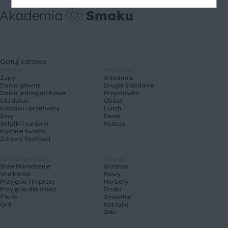
Gotuj zdrowo
Potrawy
Pora dnia
Zupy
Śniadanie
Dania główne
Drugie śniadanie
Dania jednogarnkowe
Przystawka
Dla dzieci
Obiad
Kiszonki i przetwory
Lunch
Sosy
Deser
Sałatki i surówki
Kolacja
Kuchnie świata
Zdrowy fastfood
Specjalne okazje
Napoje
Boże Narodzenie
Grzańce
Wielkanoc
Kawy
Przyjęcia i imprezy
Herbaty
Przyjęcia dla dzieci
Drinki
Piknik
Smoothie
Grill
Koktajle
Soki