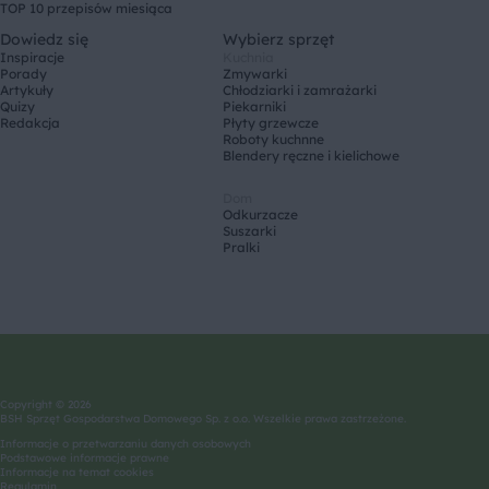
TOP 10 przepisów miesiąca
Dowiedz się
Wybierz sprzęt
Inspiracje
Kuchnia
Porady
Zmywarki
Artykuły
Chłodziarki i zamrażarki
Quizy
Piekarniki
Redakcja
Płyty grzewcze
Roboty kuchnne
Blendery ręczne i kielichowe
Dom
Odkurzacze
Suszarki
Pralki
Copyright © 2026
BSH Sprzęt Gospodarstwa Domowego Sp. z o.o. Wszelkie prawa zastrzeżone.
Informacje o przetwarzaniu danych osobowych
Podstawowe informacje prawne
Informacje na temat cookies
Regulamin