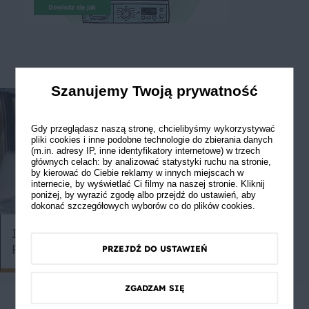
Szanujemy Twoją prywatność
Gdy przeglądasz naszą stronę, chcielibyśmy wykorzystywać
pliki cookies i inne podobne technologie do zbierania danych
(m.in. adresy IP, inne identyfikatory internetowe) w trzech
głównych celach: by analizować statystyki ruchu na stronie,
by kierować do Ciebie reklamy w innych miejscach w
internecie, by wyświetlać Ci filmy na naszej stronie. Kliknij
poniżej, by wyrazić zgodę albo przejdź do ustawień, aby
dokonać szczegółowych wyborów co do plików cookies.
Jak dodać 
Ile waży szklanka mąki czy cukru?
potrawom?
Przelicznik miar i wag kuchennych
PRZEJDŹ DO USTAWIEŃ
ZGADZAM SIĘ