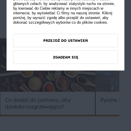
głównych celach: by analizować statystyki ruchu na stronie,
by kierować do Ciebie reklamy w innych miejscach w
internecie, by wyświetlać Ci filmy na naszej stronie. Kliknij
poniżej, by wyrazić zgodę albo przejdź do ustawień, aby
dokonać szczegółowych wyborów co do plików cookies.
PRZEJDŹ DO USTAWIEŃ
ZGADZAM SIĘ
Co dodać do potrawy, aby
Pyszne lody
działała rozgrzewająco?