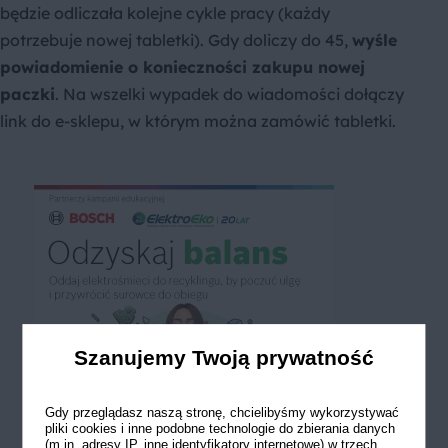
będzie odliczała kolejne cykle pracy (każdy
potrzebuje nowej tabletki). Gdy doliczy do 45,
wyśle
powiadomienie o konieczności zakupu nowej
paczki
. Na wszelki wypadek do wiadomości dołączy
link do e-sklepu, w którym można zamówić tabletki.
Szanujemy Twoją prywatność
Gdy przeglądasz naszą stronę, chcielibyśmy wykorzystywać
pliki cookies i inne podobne technologie do zbierania danych
(m.in. adresy IP, inne identyfikatory internetowe) w trzech