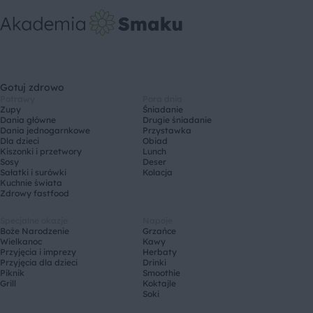
Gotuj zdrowo
Potrawy
Pora dnia
Zupy
Śniadanie
Dania główne
Drugie śniadanie
Dania jednogarnkowe
Przystawka
Dla dzieci
Obiad
Kiszonki i przetwory
Lunch
Sosy
Deser
Sałatki i surówki
Kolacja
Kuchnie świata
Zdrowy fastfood
Specjalne okazje
Napoje
Boże Narodzenie
Grzańce
Wielkanoc
Kawy
Przyjęcia i imprezy
Herbaty
Przyjęcia dla dzieci
Drinki
Piknik
Smoothie
Grill
Koktajle
Soki