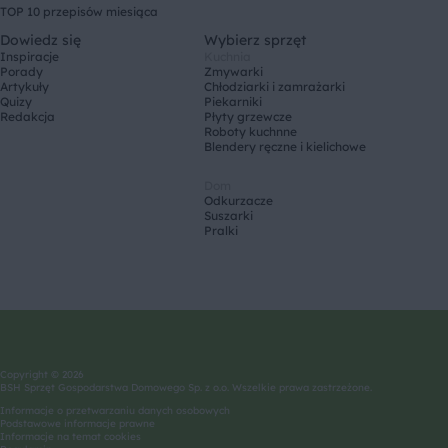
TOP 10 przepisów miesiąca
Dowiedz się
Wybierz sprzęt
Inspiracje
Kuchnia
Porady
Zmywarki
Artykuły
Chłodziarki i zamrażarki
Quizy
Piekarniki
Redakcja
Płyty grzewcze
Roboty kuchnne
Blendery ręczne i kielichowe
Dom
Odkurzacze
Suszarki
Pralki
Copyright © 2026
BSH Sprzęt Gospodarstwa Domowego Sp. z o.o. Wszelkie prawa zastrzeżone.
Informacje o przetwarzaniu danych osobowych
Podstawowe informacje prawne
Informacje na temat cookies