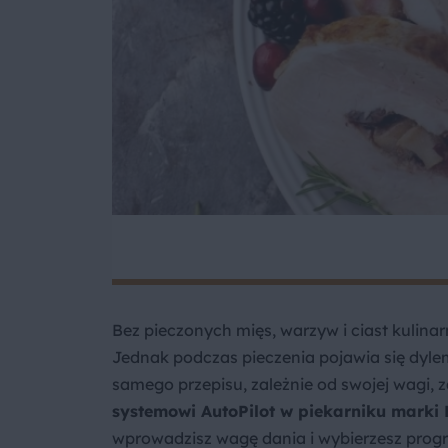
Bez pieczonych mięs, warzyw i ciast kulin
Jednak podczas pieczenia pojawia się dylem
samego przepisu, zależnie od swojej wagi, z
systemowi AutoPilot w piekarniku marki 
wprowadzisz wagę dania i wybierzesz progr