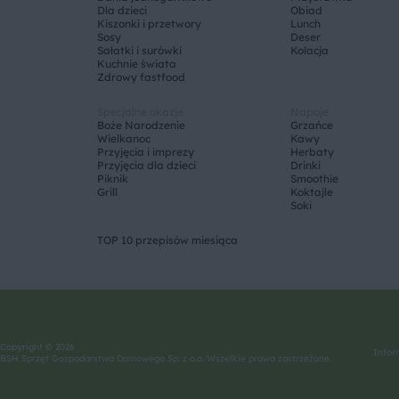
Dla dzieci
Obiad
Kiszonki i przetwory
Lunch
Sosy
Deser
Sałatki i surówki
Kolacja
Kuchnie świata
Zdrowy fastfood
Specjalne okazje
Napoje
Boże Narodzenie
Grzańce
Wielkanoc
Kawy
Przyjęcia i imprezy
Herbaty
Przyjęcia dla dzieci
Drinki
Piknik
Smoothie
Grill
Koktajle
Soki
TOP 10 przepisów miesiąca
Copyright © 2026
Infor
BSH Sprzęt Gospodarstwa Domowego Sp. z o.o. Wszelkie prawa zastrzeżone.