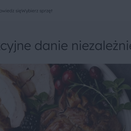
owiedz się
Wybierz sprzęt
cyjne danie niezależn