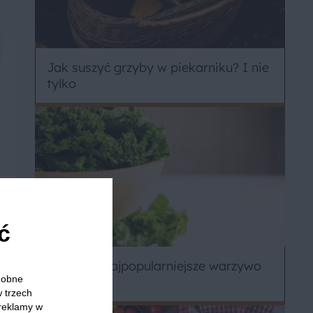
Jak suszyć grzyby w piekarniku? I nie
tylko
ć
Jarmuż – najpopularniejsze warzywo
odobne
sezonu
w trzech
 reklamy w