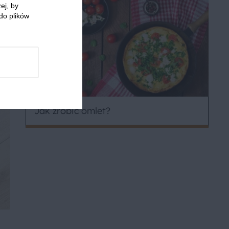
ej, by
do plików
Jak zrobić omlet?