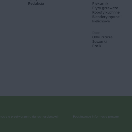
Redakcja
Piekarniki
Płyty grzewcze
Roboty kuchnne
Blendery ręczne i
kielichowe
Dom
Odkurzacze
Suszarki
Pralki
macje o przetwarzaniu danych osobowych
Podstawowe informacje prawne