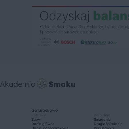
Gotuj zdrowo
Potrawy
Pora dnia
Zupy
Śniadanie
Dania główne
Drugie śniadanie
Dania jednogarnkowe
Przystawka