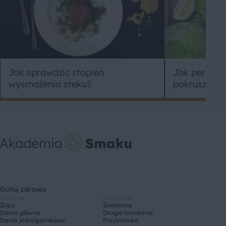
Jak sprawdzić stopień
Jak perfekcy
wysmażenia steku?
pokruszyć k
Gotuj zdrowo
Potrawy
Pora dnia
Zupy
Śniadanie
Dania główne
Drugie śniadanie
Dania jednogarnkowe
Przystawka