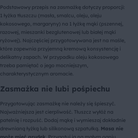
Podstawowy przepis na zasmażkę dotyczy proporcji:
1 łyżka tłuszczu (masła, smalcu, oleju, oleju
kokosowego, margaryny) na 1 łyżkę mąki (pszennej,
razowej, mieszanki bezglutenowej lub białej mąki
ryżowej). Najczęściej przygotowywana jest na maśle,
które zapewnia przyjemną kremową konsystencję i
delikatny zapach. W przypadku oleju kokosowego
trzeba pamiętać o jego mocniejszym,
charakterystycznym aromacie.
Zasmażka nie lubi pośpiechu
Przygotowując zasmażkę nie należy się śpieszyć.
Najważniejsza jest cierpliwość. Tłuszcz wyłóż na
patelnię i rozpuść. Dodaj mąkę i wymieszaj dokładnie
drewnianą łyżką lub silikonową szpatułką.
Masa nie
może mieć grudek
. Przygotuj ją na małym ogniu,