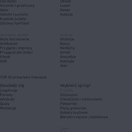
Dla dzieci
Obiad
Kiszonki i przetwory
Lunch
Sosy
Deser
Sałatki i surówki
Kolacja
Kuchnie świata
Zdrowy fastfood
Specjalne okazje
Napoje
Boże Narodzenie
Grzańce
Wielkanoc
Kawy
Przyjęcia i imprezy
Herbaty
Przyjęcia dla dzieci
Drinki
Piknik
Smoothie
Grill
Koktajle
Soki
TOP 10 przepisów miesiąca
Dowiedz się
Wybierz sprzęt
Inspiracje
Kuchnia
Porady
Zmywarki
Artykuły
Chłodziarki i zamrażarki
Quizy
Piekarniki
Redakcja
Płyty grzewcze
Roboty kuchnne
Blendery ręczne i kielichowe
Dom