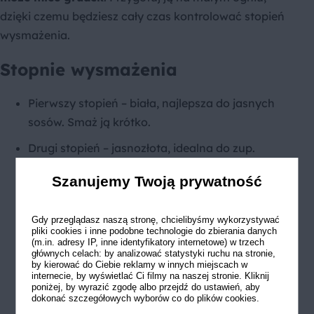
dzięki czemu będziesz cały czas kontrolować stopień
wysmażenia.
Stopnie wysmażenia
Pierwszy stopień – biała, najlepsza do jasnych
sosów. Smaż ją krótko.
Drugi stopień – jasnozłota, idealna do zup.
Smaż do otrzymania złotego koloru.
Szanujemy Twoją prywatność
Trzeci stopień – brązowa, najlepiej sprawdzi się
do ciemnych sosów. Smaż ją długo do
Gdy przeglądasz naszą stronę, chcielibyśmy wykorzystywać
otrzymania brązowego koloru, uważając przy
pliki cookies i inne podobne technologie do zbierania danych
(m.in. adresy IP, inne identyfikatory internetowe) w trzech
tym by się nie przypaliła.
głównych celach: by analizować statystyki ruchu na stronie,
by kierować do Ciebie reklamy w innych miejscach w
internecie, by wyświetlać Ci filmy na naszej stronie. Kliknij
poniżej, by wyrazić zgodę albo przejdź do ustawień, aby
dokonać szczegółowych wyborów co do plików cookies.