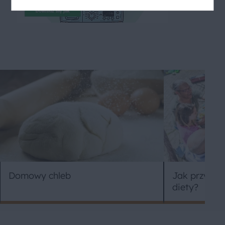
Jak przyjmo
Domowy chleb
diety?