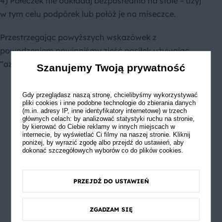
4) Pałeczek nie odkładaj bezpośrednio na stole – użyj
w tym celu podpórek lub połóż je na miseczce.
Przestrzegając powyższych wskazówek z
powodzeniem powinniśmy zjeść posiłek używając
“azjatyckich sztućców”.
Szanujemy Twoją prywatność
Gdy przeglądasz naszą stronę, chcielibyśmy wykorzystywać
pliki cookies i inne podobne technologie do zbierania danych
(m.in. adresy IP, inne identyfikatory internetowe) w trzech
głównych celach: by analizować statystyki ruchu na stronie,
by kierować do Ciebie reklamy w innych miejscach w
internecie, by wyświetlać Ci filmy na naszej stronie. Kliknij
poniżej, by wyrazić zgodę albo przejdź do ustawień, aby
dokonać szczegółowych wyborów co do plików cookies.
PRZEJDŹ DO USTAWIEŃ
ZGADZAM SIĘ