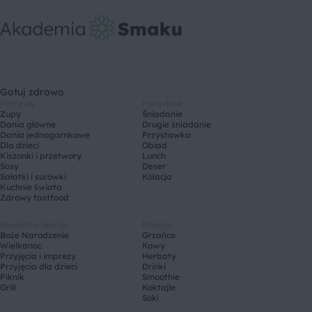
Gotuj zdrowo
Potrawy
Pora dnia
Zupy
Śniadanie
Dania główne
Drugie śniadanie
Dania jednogarnkowe
Przystawka
Dla dzieci
Obiad
Kiszonki i przetwory
Lunch
Sosy
Deser
Sałatki i surówki
Kolacja
Kuchnie świata
Zdrowy fastfood
Specjalne okazje
Napoje
Boże Narodzenie
Grzańce
Wielkanoc
Kawy
Przyjęcia i imprezy
Herbaty
Przyjęcia dla dzieci
Drinki
Piknik
Smoothie
Grill
Koktajle
Soki