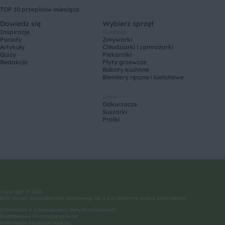
TOP 10 przepisów miesiąca
Dowiedz się
Wybierz sprzęt
Inspiracje
Kuchnia
Porady
Zmywarki
Artykuły
Chłodziarki i zamrażarki
Quizy
Piekarniki
Redakcja
Płyty grzewcze
Roboty kuchnne
Blendery ręczne i kielichowe
Dom
Odkurzacze
Suszarki
Pralki
Copyright © 2026
BSH Sprzęt Gospodarstwa Domowego Sp. z o.o. Wszelkie prawa zastrzeżone.
Informacje o przetwarzaniu danych osobowych
Podstawowe informacje prawne
Informacje na temat cookies