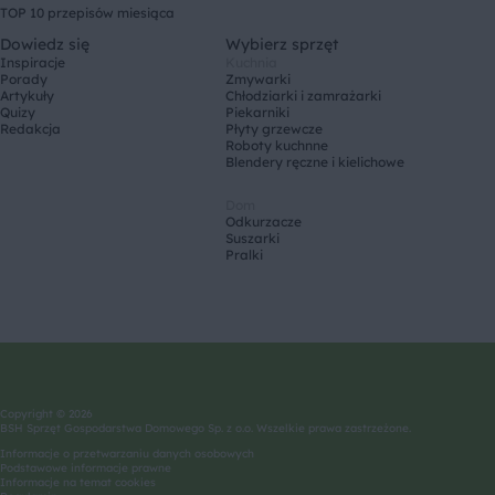
TOP 10 przepisów miesiąca
Dowiedz się
Wybierz sprzęt
Inspiracje
Kuchnia
Porady
Zmywarki
Artykuły
Chłodziarki i zamrażarki
Quizy
Piekarniki
Redakcja
Płyty grzewcze
Roboty kuchnne
Blendery ręczne i kielichowe
Dom
Odkurzacze
Suszarki
Pralki
Copyright © 2026
BSH Sprzęt Gospodarstwa Domowego Sp. z o.o. Wszelkie prawa zastrzeżone.
Informacje o przetwarzaniu danych osobowych
Podstawowe informacje prawne
Informacje na temat cookies