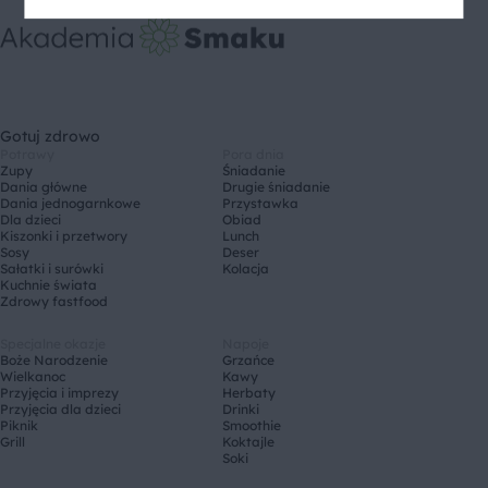
Gotuj zdrowo
Potrawy
Pora dnia
Zupy
Śniadanie
Dania główne
Drugie śniadanie
Dania jednogarnkowe
Przystawka
Dla dzieci
Obiad
Kiszonki i przetwory
Lunch
Sosy
Deser
Sałatki i surówki
Kolacja
Kuchnie świata
Zdrowy fastfood
Specjalne okazje
Napoje
Boże Narodzenie
Grzańce
Wielkanoc
Kawy
Przyjęcia i imprezy
Herbaty
Przyjęcia dla dzieci
Drinki
Piknik
Smoothie
Grill
Koktajle
Soki