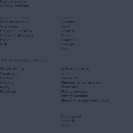
Kuchnie świata
Zdrowy fastfood
Specjalne okazje
Napoje
Boże Narodzenie
Grzańce
Wielkanoc
Kawy
Przyjęcia i imprezy
Herbaty
Przyjęcia dla dzieci
Drinki
Piknik
Smoothie
Grill
Koktajle
Soki
TOP 10 przepisów miesiąca
Dowiedz się
Wybierz sprzęt
Inspiracje
Kuchnia
Porady
Zmywarki
Artykuły
Chłodziarki i zamrażarki
Quizy
Piekarniki
Redakcja
Płyty grzewcze
Roboty kuchnne
Blendery ręczne i kielichowe
Dom
Odkurzacze
Suszarki
Pralki