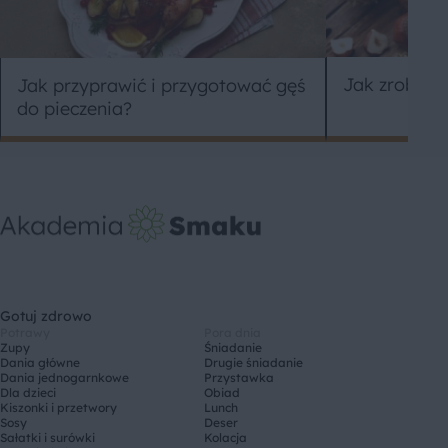
Jak zrobić 
Jak przyprawić i przygotować gęś
do pieczenia?
Gotuj zdrowo
Potrawy
Pora dnia
Zupy
Śniadanie
Dania główne
Drugie śniadanie
Dania jednogarnkowe
Przystawka
Dla dzieci
Obiad
Kiszonki i przetwory
Lunch
Sosy
Deser
Sałatki i surówki
Kolacja