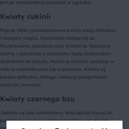
jest go samodzielnie posadzić w ogródku.
Kwiaty cukinii
Piękne, żółte i pomarańczowe kwiaty mają delikatny
i soczysty miąższ. Doskonale nadają się do
faszerowania, pieczenia oraz smażenia. Nadziane
ricottą i upieczone w piekarniku będą doskonałym
dodatkiem do obiadu. Można je również usmażyć w
cieście naleśnikowym lub w panierce. Kwiaty są
bardzo delikatne, dlatego należy je przygotować
zaraz po zerwaniu.
Kwiaty czarnego bzu
Jadalne są całe kwiatostany. Najczęściej koszyczki
przygotowuje się w cieście naleśnikowym. Kwiaty
mają intensywny aromat, który doskonale