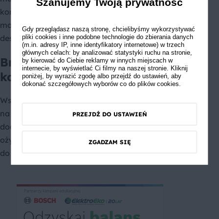
Szanujemy Twoją prywatność
komponuje się z lekkim i puszystym ciastem. Kwiaty
można wykorzystać również do przygotowania
Gdy przeglądasz naszą stronę, chcielibyśmy wykorzystywać
deserów jako ozdobę lub składnik kremu.
pliki cookies i inne podobne technologie do zbierania danych
(m.in. adresy IP, inne identyfikatory internetowe) w trzech
głównych celach: by analizować statystyki ruchu na stronie,
Bratek, lawenda, stokrotka i
by kierować do Ciebie reklamy w innych miejscach w
internecie, by wyświetlać Ci filmy na naszej stronie. Kliknij
koniczyna
poniżej, by wyrazić zgodę albo przejdź do ustawień, aby
dokonać szczegółowych wyborów co do plików cookies.
Wszystkie kwiaty są w całości jadalne. Ze względu
na swoją delikatność oraz wygląd najczęściej
PRZEJDŹ DO USTAWIEŃ
dodawane są jako element ozdobny. Piękne kolory
ożywią nawet najprostsze danie. Można dodawać je
ZGADZAM SIĘ
do sałatek i deserów.