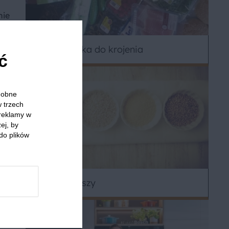
nie
Czysta deska do krojenia
ć
,
odobne
w trzech
 reklamy w
ej, by
do plików
i
Rodzaje kaszy