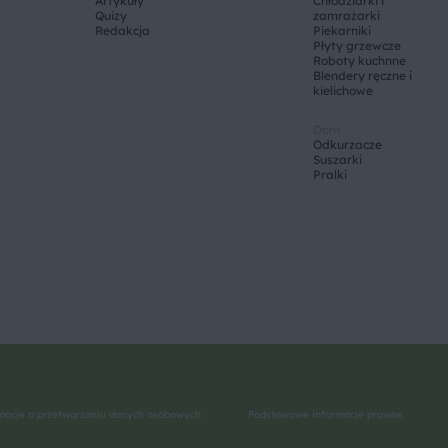
Artykuły
Chłodziarki i
Quizy
zamrażarki
Redakcja
Piekarniki
Płyty grzewcze
Roboty kuchnne
Blendery ręczne i
kielichowe
Dom
Odkurzacze
Suszarki
Pralki
macje o przetwarzaniu danych osobowych
Podstawowe informacje prawne