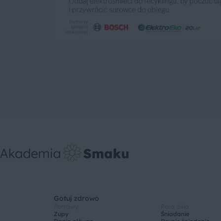
Gotuj zdrowo
Potrawy
Pora dnia
Zupy
Śniadanie