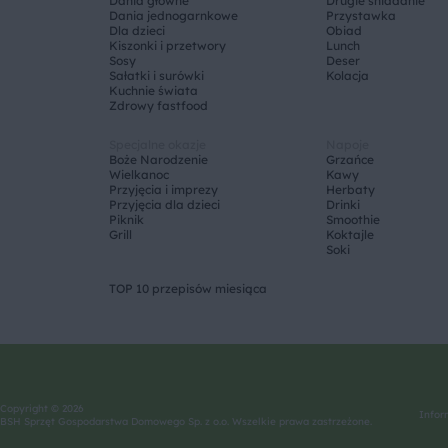
Dania główne
Drugie śniadanie
Dania jednogarnkowe
Przystawka
Dla dzieci
Obiad
Kiszonki i przetwory
Lunch
Sosy
Deser
Sałatki i surówki
Kolacja
Kuchnie świata
Zdrowy fastfood
Specjalne okazje
Napoje
Boże Narodzenie
Grzańce
Wielkanoc
Kawy
Przyjęcia i imprezy
Herbaty
Przyjęcia dla dzieci
Drinki
Piknik
Smoothie
Grill
Koktajle
Soki
TOP 10 przepisów miesiąca
Copyright © 2026
Infor
BSH Sprzęt Gospodarstwa Domowego Sp. z o.o. Wszelkie prawa zastrzeżone.