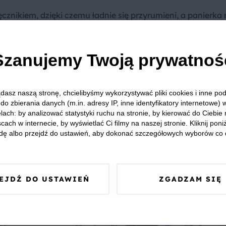
nikiem, dzięki czemu ładnie się przyrumieni, a panierka 
aszcza gdy smażysz mrożone filety. Przed smażeniem
da jej delikatny smak. Rybę należy solić bezpośrednio
Szanujemy Twoją prywatnoś
ybę smaż na dobrze rozgrzanym tłuszczu, na małym ogniu
ąkła tłuszczem. Przed smażeniem skrop ją sokiem z cytryny,
dasz naszą stronę, chcielibyśmy wykorzystywać pliki cookies i inne p
do zbierania danych (m.in. adresy IP, inne identyfikatory internetowe) 
miany kolor, dodaj do mąki szczyptę mielonej papryki lub
lach: by analizować statystyki ruchu na stronie, by kierować do Ciebie
cach w internecie, by wyświetlać Ci filmy na naszej stronie. Kliknij poniż
dę albo przejdź do ustawień, aby dokonać szczegółowych wyborów co 
iu ryby, do oleju dodaj ziemniaka, pokrojonego w kawałk
EJDŹ DO USTAWIEŃ
ZGADZAM SIĘ