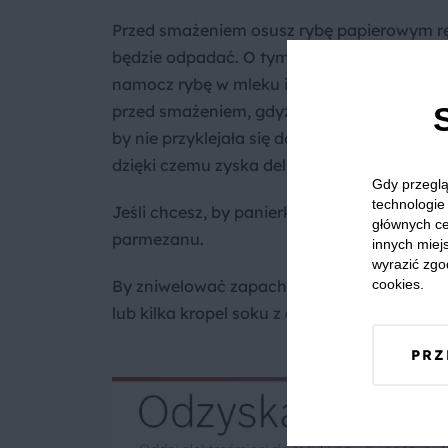
Przed smażeniem osusz rybę papierowym ręcz
będzie odpadać. O tym kroku pamiętaj zwł
namocz rybę w mleku i obtocz w mące, co na
przed smażeniem, gdyż sól wciąga wodę. R
by nie przyklejała się do patelni i nie nasi
dzięki czemu zyska delikatniejszy smak.
Gdy przeglą
technologie 
Jeśli chcesz, by panierka miała bardziej ru
głównych ce
parmezanu.
innych miejs
wyrazić zgo
By zniwelować zapach towarzyszący smażen
cookies.
lub kilka kropel soku z cytryny.
PRZ