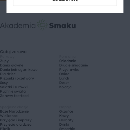
Gotuj zdrowo
Potrawy
Pora dnia
Zupy
Śniadanie
Dania główne
Drugie śniadanie
Dania jednogarnkowe
Przystawka
Dla dzieci
Obiad
Kiszonki i przetwory
Lunch
Sosy
Deser
Sałatki i surówki
Kolacja
Kuchnie świata
Zdrowy fastfood
Specjalne okazje
Napoje
Boże Narodzenie
Grzańce
Wielkanoc
Kawy
Przyjęcia i imprezy
Herbaty
Przyjęcia dla dzieci
Drinki
Piknik
Smoothie