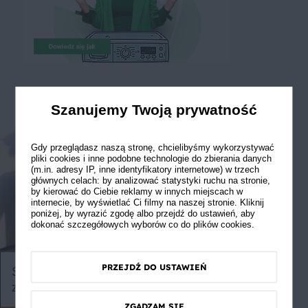
Szanujemy Twoją prywatność
Gdy przeglądasz naszą stronę, chcielibyśmy wykorzystywać
pliki cookies i inne podobne technologie do zbierania danych
(m.in. adresy IP, inne identyfikatory internetowe) w trzech
głównych celach: by analizować statystyki ruchu na stronie,
by kierować do Ciebie reklamy w innych miejscach w
internecie, by wyświetlać Ci filmy na naszej stronie. Kliknij
poniżej, by wyrazić zgodę albo przejdź do ustawień, aby
dokonać szczegółowych wyborów co do plików cookies.
PRZEJDŹ DO USTAWIEŃ
Słoiczki pełne niespodzianek
Jak zrobić
zamiast kanapek
ZGADZAM SIĘ