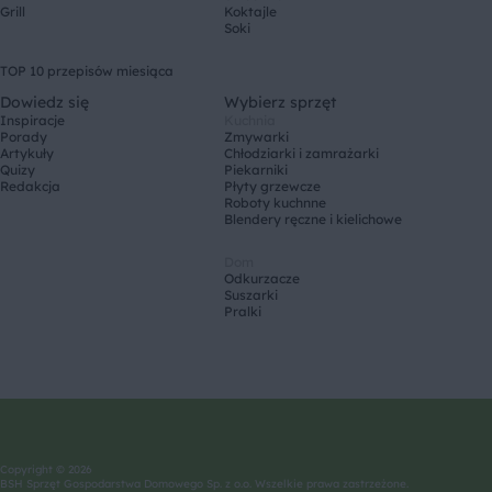
Grill
Koktajle
Soki
TOP 10 przepisów miesiąca
Dowiedz się
Wybierz sprzęt
Inspiracje
Kuchnia
Porady
Zmywarki
Artykuły
Chłodziarki i zamrażarki
Quizy
Piekarniki
Redakcja
Płyty grzewcze
Roboty kuchnne
Blendery ręczne i kielichowe
Dom
Odkurzacze
Suszarki
Pralki
Copyright © 2026
BSH Sprzęt Gospodarstwa Domowego Sp. z o.o. Wszelkie prawa zastrzeżone.