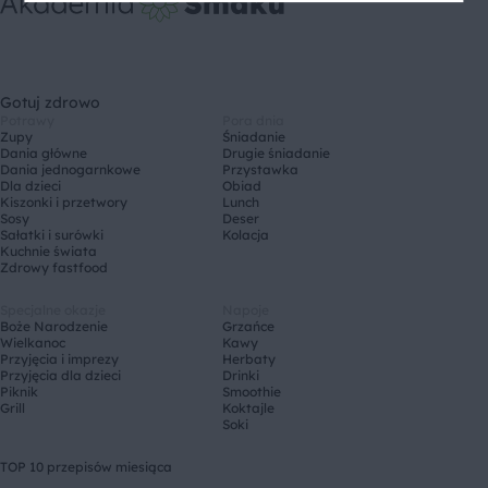
Gotuj zdrowo
Potrawy
Pora dnia
Zupy
Śniadanie
Dania główne
Drugie śniadanie
Dania jednogarnkowe
Przystawka
Dla dzieci
Obiad
Kiszonki i przetwory
Lunch
Sosy
Deser
Sałatki i surówki
Kolacja
Kuchnie świata
Zdrowy fastfood
Specjalne okazje
Napoje
Boże Narodzenie
Grzańce
Wielkanoc
Kawy
Przyjęcia i imprezy
Herbaty
Przyjęcia dla dzieci
Drinki
Piknik
Smoothie
Grill
Koktajle
Soki
TOP 10 przepisów miesiąca