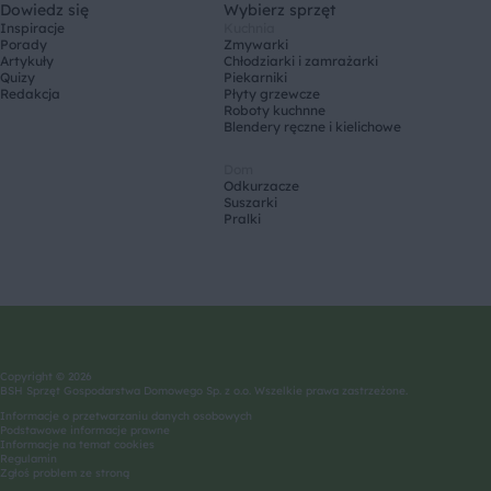
Dowiedz się
Wybierz sprzęt
Inspiracje
Kuchnia
Porady
Zmywarki
Artykuły
Chłodziarki i zamrażarki
Quizy
Piekarniki
Redakcja
Płyty grzewcze
Roboty kuchnne
Blendery ręczne i kielichowe
Dom
Odkurzacze
Suszarki
Pralki
Copyright © 2026
BSH Sprzęt Gospodarstwa Domowego Sp. z o.o. Wszelkie prawa zastrzeżone.
Informacje o przetwarzaniu danych osobowych
Podstawowe informacje prawne
Informacje na temat cookies
Regulamin
Zgłoś problem ze stroną