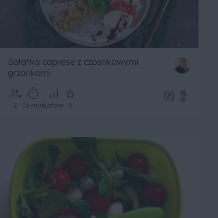
Sałatka caprese z czosnkowymi
grzankami
2
15 min
Łatwe
5