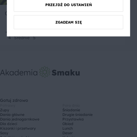
PRZEJDŹ DO USTAWIEŃ
CAPRESE
ZGADZAM SIĘ
4
Średnie
5
Gotuj zdrowo
Potrawy
Pora dnia
Zupy
Śniadanie
Dania główne
Drugie śniadanie
Dania jednogarnkowe
Przystawka
Dla dzieci
Obiad
Kiszonki i przetwory
Lunch
Sosy
Deser