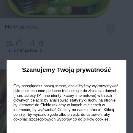
Małe caprese
1
5 min
Łatwe
5
Szanujemy Twoją prywatność
Gdy przeglądasz naszą stronę, chcielibyśmy wykorzystywać
pliki cookies i inne podobne technologie do zbierania danych
(m.in. adresy IP, inne identyfikatory internetowe) w trzech
głównych celach: by analizować statystyki ruchu na stronie,
by kierować do Ciebie reklamy w innych miejscach w
internecie, by wyświetlać Ci filmy na naszej stronie. Kliknij
poniżej, by wyrazić zgodę albo przejdź do ustawień, aby
dokonać szczegółowych wyborów co do plików cookies.