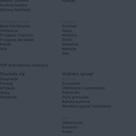
Sałatki i surówki
Kolacja
Kuchnie świata
Zdrowy fastfood
Specjalne okazje
Napoje
Boże Narodzenie
Grzańce
Wielkanoc
Kawy
Przyjęcia i imprezy
Herbaty
Przyjęcia dla dzieci
Drinki
Piknik
Smoothie
Grill
Koktajle
Soki
TOP 10 przepisów miesiąca
Dowiedz się
Wybierz sprzęt
Inspiracje
Kuchnia
Porady
Zmywarki
Artykuły
Chłodziarki i zamrażarki
Quizy
Piekarniki
Redakcja
Płyty grzewcze
Roboty kuchnne
Blendery ręczne i kielichowe
Dom
Odkurzacze
Suszarki
Pralki