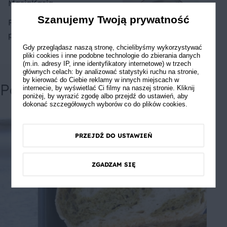
MasiaKasia
Szanujemy Twoją prywatność
Pyszna, zdrowa sałatka
prosto z Włoch
Gdy przeglądasz naszą stronę, chcielibyśmy wykorzystywać
pliki cookies i inne podobne technologie do zbierania danych
(m.in. adresy IP, inne identyfikatory internetowe) w trzech
głównych celach: by analizować statystyki ruchu na stronie,
by kierować do Ciebie reklamy w innych miejscach w
Powiązane przepisy
internecie, by wyświetlać Ci filmy na naszej stronie. Kliknij
poniżej, by wyrazić zgodę albo przejdź do ustawień, aby
dokonać szczegółowych wyborów co do plików cookies.
PRZEJDŹ DO USTAWIEŃ
ZGADZAM SIĘ