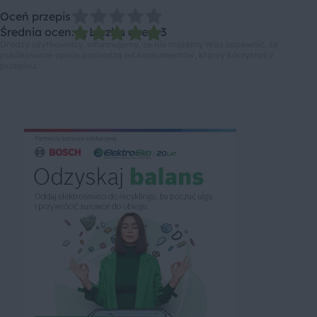
Oceń przepis
Średnia ocen: 5, Liczba ocen: 3
Drodzy użytkownicy, informujemy, że nie możemy Was zapewnić, że
publikowane opinie pochodzą od konsumentów, którzy korzystali z
przepisu.