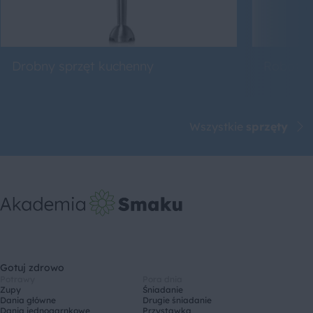
Drobny sprzęt kuchenny
Roboty 
Wszystkie
sprzęty
Gotuj zdrowo
Potrawy
Pora dnia
Zupy
Śniadanie
Dania główne
Drugie śniadanie
Dania jednogarnkowe
Przystawka