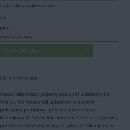
1 łyżka łyżka orzeszków ziemnych
sól
pieprz
4 łyżka 4 łyżki oliwy
Wyślij składniki
Opis wykonania
Mozzarellę rozszarpujemy palcami i układamy na
talerzu. Na mozzarelli układamy w ćwiartki
pokrojone pomidory i połówki pomidorków
koktajlowych. Wszystkie składniki dressingu (bazylię,
parmezan, orzeszki, oliwę, sól, pieprz) miksujemy w