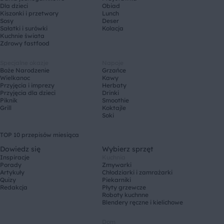
Dla dzieci
Obiad
Kiszonki i przetwory
Lunch
Sosy
Deser
Sałatki i surówki
Kolacja
Kuchnie świata
Zdrowy fastfood
Specjalne okazje
Napoje
Boże Narodzenie
Grzańce
Wielkanoc
Kawy
Przyjęcia i imprezy
Herbaty
Przyjęcia dla dzieci
Drinki
Piknik
Smoothie
Grill
Koktajle
Soki
TOP 10 przepisów miesiąca
Dowiedz się
Wybierz sprzęt
Inspiracje
Kuchnia
Porady
Zmywarki
Artykuły
Chłodziarki i zamrażarki
Quizy
Piekarniki
Redakcja
Płyty grzewcze
Roboty kuchnne
Blendery ręczne i kielichowe
Dom