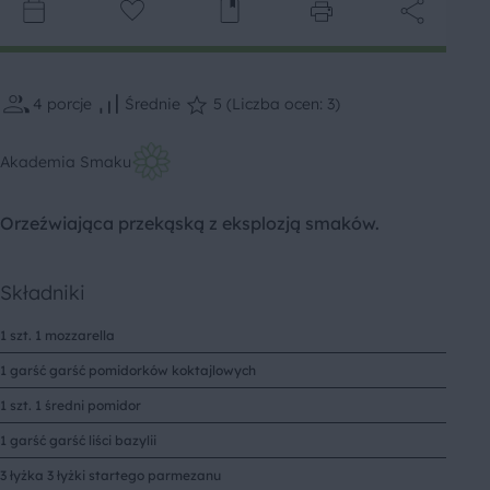
4
porcje
Średnie
5 (Liczba ocen: 3)
Akademia Smaku
Orzeźwiająca przekąską z eksplozją smaków.
Składniki
1 szt. 1 mozzarella
1 garść garść pomidorków koktajlowych
1 szt. 1 średni pomidor
1 garść garść liści bazylii
3 łyżka 3 łyżki startego parmezanu