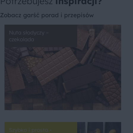
Potrzebujesz
inspiracji?
Zobacz garść porad i przepisów
Nuta słodyczy –
czekolada
Szybko i prosto -