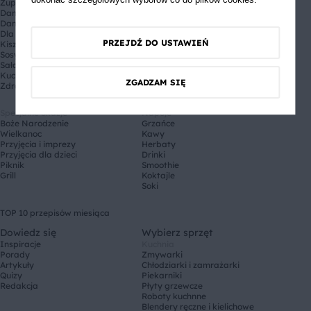
dokonać szczegółowych wyborów co do plików cookies.
Zupy
Śniadanie
Dania główne
Drugie śniadanie
Dania jednogarnkowe
Przystawka
Dla dzieci
Obiad
PRZEJDŹ DO USTAWIEŃ
Kiszonki i przetwory
Lunch
Sosy
Deser
Sałatki i surówki
Kolacja
Kuchnie świata
ZGADZAM SIĘ
Zdrowy fastfood
Specjalne okazje
Napoje
Boże Narodzenie
Grzańce
Wielkanoc
Kawy
Przyjęcia i imprezy
Herbaty
Przyjęcia dla dzieci
Drinki
Piknik
Smoothie
Grill
Koktajle
Soki
TOP 10 przepisów miesiąca
Dowiedz się
Wybierz sprzęt
Inspiracje
Kuchnia
Porady
Zmywarki
Artykuły
Chłodziarki i zamrażarki
Quizy
Piekarniki
Redakcja
Płyty grzewcze
Roboty kuchnne
Blendery ręczne i kielichowe