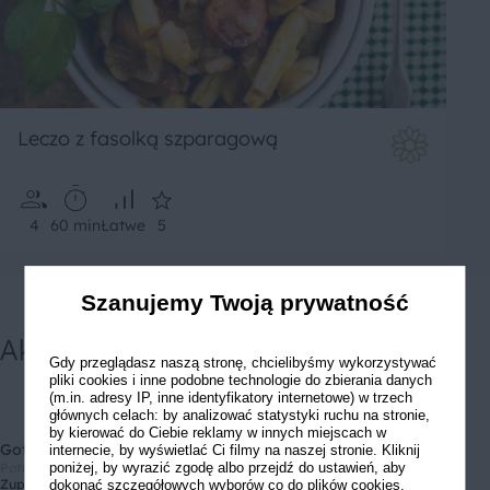
Leczo z fasolką szparagową
4
60 min
Łatwe
5
Szanujemy Twoją prywatność
Gdy przeglądasz naszą stronę, chcielibyśmy wykorzystywać
pliki cookies i inne podobne technologie do zbierania danych
(m.in. adresy IP, inne identyfikatory internetowe) w trzech
głównych celach: by analizować statystyki ruchu na stronie,
by kierować do Ciebie reklamy w innych miejscach w
Gotuj zdrowo
internecie, by wyświetlać Ci filmy na naszej stronie. Kliknij
Potrawy
Pora dnia
poniżej, by wyrazić zgodę albo przejdź do ustawień, aby
Zupy
Śniadanie
dokonać szczegółowych wyborów co do plików cookies.