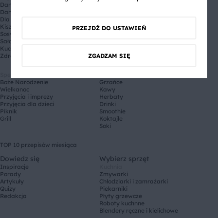
Dania główne
Drugie śniadanie
Dania jednogarnkowe
Przystawka
Dla dzieci
Obiad
Kiszonki i przetwory
Lunch
PRZEJDŹ DO USTAWIEŃ
Sosy
Deser
Sałatki i surówki
Kolacja
Kuchnie świata
Zdrowy fastfood
ZGADZAM SIĘ
Specjalne okazje
Napoje
Boże Narodzenie
Grzańce
Wielkanoc
Kawy
Przyjęcia i imprezy
Herbaty
Przyjęcia dla dzieci
Drinki
Piknik
Smoothie
Grill
Koktajle
Soki
TOP 10 przepisów miesiąca
Dowiedz się
Wybierz sprzęt
Inspiracje
Kuchnia
Porady
Zmywarki
Artykuły
Chłodziarki i zamrażarki
Quizy
Piekarniki
Redakcja
Płyty grzewcze
Roboty kuchnne
Blendery ręczne i kielichowe