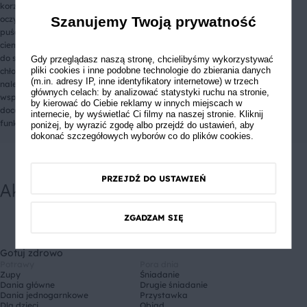
korzennego posmaku. Jak zrobić nalewkę z aronii? Wystarczy
oczyszczone owoce przesypać cukrem i odstawić na kilka dni, by
Szanujemy Twoją prywatność
puściły sok, a następnie zalać je alkoholem i ponownie odstawić w
ciemne miejsce na 2 tygodnie. Po tym czasie nalewkę należy przelać
do szczelnie zamykanych butelek i odstawić na pół roku w ciemne i
Gdy przeglądasz naszą stronę, chcielibyśmy wykorzystywać
pliki cookies i inne podobne technologie do zbierania danych
chłodne miejsce. Sam proces nie jest skomplikowany, a smak domowej
(m.in. adresy IP, inne identyfikatory internetowe) w trzech
nalewki z aronii jest niepowtarzalny. Jej właściwości lecznicze,
głównych celach: by analizować statystyki ruchu na stronie,
wspomagające obniżenie ciśnienia oraz szkodliwego wpływu toksyn
by kierować do Ciebie reklamy w innych miejscach w
docenią osoby, które szukają wsparcia dla prawidłowego
internecie, by wyświetlać Ci filmy na naszej stronie. Kliknij
funkcjonowania organizmu w naturalnych metodach.
poniżej, by wyrazić zgodę albo przejdź do ustawień, aby
dokonać szczegółowych wyborów co do plików cookies.
PRZEJDŹ DO USTAWIEŃ
ZGADZAM SIĘ
Gotuj zdrowo
Potrawy
Pora dnia
Zupy
Śniadanie
Dania główne
Drugie śniadanie
Dania jednogarnkowe
Przystawka
Dla dzieci
Obiad