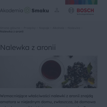
Strona główna
Przepisy
Napoje
Alkohole
Nalewka
Nalewka z aronii
Nalewka z aronii
Wzmacniające właściwości nalewki z aronii znajdą
amatora w niejednym domu, zwłaszcza, że domowa