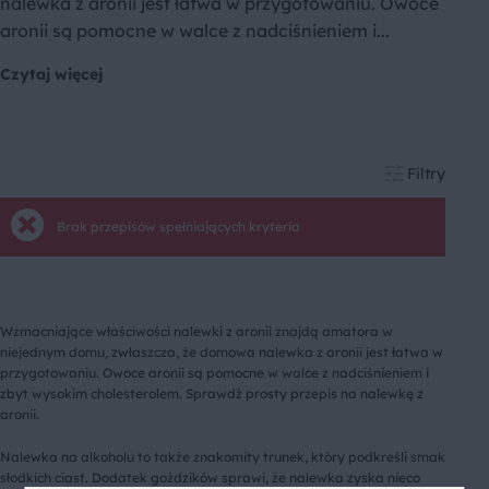
nalewka z aronii jest łatwa w przygotowaniu. Owoce
aronii są pomocne w walce z nadciśnieniem i...
Czytaj więcej
Filtry
Brak przepisów spełniających kryteria
Wzmacniające właściwości nalewki z aronii znajdą amatora w
niejednym domu, zwłaszcza, że domowa nalewka z aronii jest łatwa w
przygotowaniu. Owoce aronii są pomocne w walce z nadciśnieniem i
zbyt wysokim cholesterolem. Sprawdź prosty przepis na nalewkę z
aronii.
Nalewka na alkoholu to także znakomity trunek, który podkreśli smak
słodkich ciast. Dodatek goździków sprawi, że nalewka zyska nieco