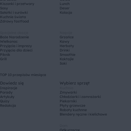
Kiszonki i przetwory
Lunch
Sosy
Deser
Sałatki i surówki
Kolacja
Kuchnie świata
Zdrowy fastfood
Specjalne okazje
Napoje
Boże Narodzenie
Grzańce
Wielkanoc
Kawy
Przyjęcia i imprezy
Herbaty
Przyjęcia dla dzieci
Drinki
Piknik
Smoothie
Grill
Koktajle
Soki
TOP 10 przepisów miesiąca
Dowiedz się
Wybierz sprzęt
Inspiracje
Kuchnia
Porady
Zmywarki
Artykuły
Chłodziarki i zamrażarki
Quizy
Piekarniki
Redakcja
Płyty grzewcze
Roboty kuchnne
Blendery ręczne i kielichowe
Dom
Odkurzacze