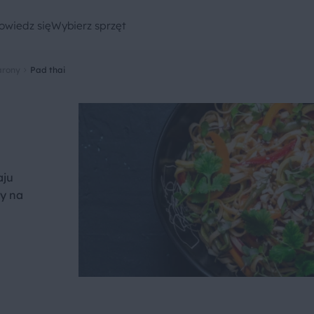
owiedz się
Wybierz sprzęt
rony
Pad thai
aju
ny na