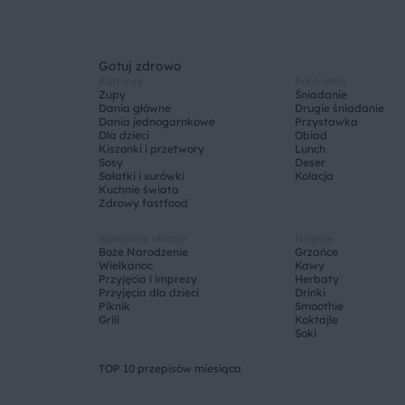
Gotuj zdrowo
Potrawy
Pora dnia
Zupy
Śniadanie
Dania główne
Drugie śniadanie
Dania jednogarnkowe
Przystawka
Dla dzieci
Obiad
Kiszonki i przetwory
Lunch
Sosy
Deser
Sałatki i surówki
Kolacja
Kuchnie świata
Zdrowy fastfood
Specjalne okazje
Napoje
Boże Narodzenie
Grzańce
Wielkanoc
Kawy
Przyjęcia i imprezy
Herbaty
Przyjęcia dla dzieci
Drinki
Piknik
Smoothie
Grill
Koktajle
Soki
TOP 10 przepisów miesiąca