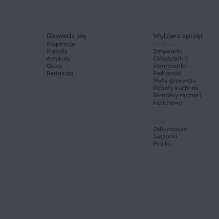
Dowiedz się
Wybierz sprzęt
Inspiracje
Kuchnia
Porady
Zmywarki
Artykuły
Chłodziarki i
Quizy
zamrażarki
Redakcja
Piekarniki
Płyty grzewcze
Roboty kuchnne
Blendery ręczne i
kielichowe
Dom
Odkurzacze
Suszarki
Pralki