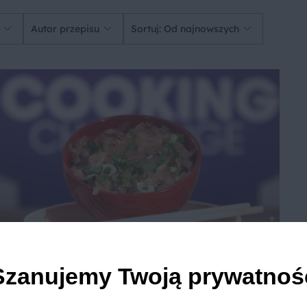
Autor przepisu
Sortuj: Od najnowszych
Pad Thai z krewetkami
Szanujemy Twoją prywatnoś
4
45 min
Łatwe
5