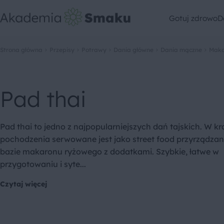
Gotuj zdrowo
D
Strona główna
Przepisy
Potrawy
Dania główne
Dania mączne
Maka
Pad thai
Pad thai to jedno z najpopularniejszych dań tajskich. W kr
pochodzenia serwowane jest jako street food przyrządza
bazie makaronu ryżowego z dodatkami. Szybkie, łatwe w
przygotowaniu i syte...
Czytaj więcej