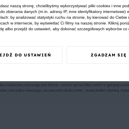
dasz naszą stronę, chcielibyśmy wykorzystywać pliki cookies i inne p
do zbierania danych (m.in. adresy IP, inne identyfikatory internetowe) 
lach: by analizować statystyki ruchu na stronie, by kierować do Ciebie
cach w internecie, by wyświetlać Ci filmy na naszej stronie. Kliknij poniż
serwowane jest jako street food przyrządzany na bazie makaronu ryżowego z 
dę albo przejdź do ustawień, aby dokonać szczegółowych wyborów co 
ją, że kulinarne wspomnienie z tajskich wakacji z łatwością można przygoto
i nie jest skomplikowany, a smażony makaron po tajsku – bo tak nazywa się d
EJDŹ DO USTAWIEŃ
ZGADZAM SIĘ
nia jest makaron pad thai, najczęściej dodaje się też jajko. Do domowej wers
nie dania w domu ułatwi specjalna pasta pad-thai.
ku makaronu ryżowego jest łatwe – zanurz go na kilka minut w gorącej wodz
c wbij jajko mieszając, by powstał cienki omlet , dodaj kiełki i dymkę. Cał