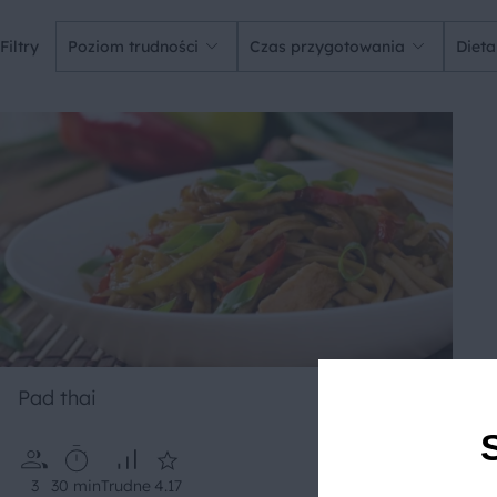
Filtry
Poziom trudności
Czas przygotowania
Dieta
Pad thai
3
30 min
Trudne
4.17