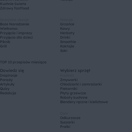
Kuchnie świata
Zdrowy fastfood
Specjalne okazje
Napoje
Boże Narodzenie
Grzańce
Wielkanoc
Kawy
Przyjęcia i imprezy
Herbaty
Przyjęcia dla dzieci
Drinki
Piknik
Smoothie
Grill
Koktajle
Soki
TOP 10 przepisów miesiąca
Dowiedz się
Wybierz sprzęt
Inspiracje
Kuchnia
Porady
Zmywarki
Artykuły
Chłodziarki i zamrażarki
Quizy
Piekarniki
Redakcja
Płyty grzewcze
Roboty kuchnne
Blendery ręczne i kielichowe
Dom
Odkurzacze
Suszarki
Pralki