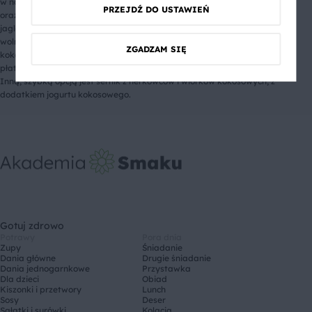
w najprostszej wersji przydadzą się mleko kokosowe, wiórki kokosowe
PRZEJDŹ DO USTAWIEŃ
oraz dowolne słodzidło. Do garnka wsyp dobrze opłukaną kaszę
jaglaną, zalej mlekiem i wodą, a następnie gotuj pod przykryciem na
wolnym ogniu. Do przestygniętej kaszy dodaj gęstą część mleczka
ZGADZAM SIĘ
kokosowego i zblenduj. Do masy możesz przygotować kruchy spód z
płatków owsianych lub orzechów, a na górę położyć karmel z daktyli.
Inną, szybką opcją jest sernik z nerkowców i wiórków kokosowych, z
dodatkiem jogurtu kokosowego.
Gotuj zdrowo
Potrawy
Pora dnia
Zupy
Śniadanie
Dania główne
Drugie śniadanie
Dania jednogarnkowe
Przystawka
Dla dzieci
Obiad
Kiszonki i przetwory
Lunch
Sosy
Deser
Sałatki i surówki
Kolacja