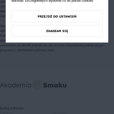
dokonać szczegółowych wyborów co do plików cookies.
wermuty różnej odmiany z uwagi na pochodzenie. Jednak większość z
nich opiera się na dodatku ziół, takich jak
piołun, goździki i gałka
muszkatołowa
. W niektórych odmianach można spotkać też
dodatek korzenia goryczki lub chininy.
PRZEJDŹ DO USTAWIEŃ
Sama nazwa „wermut” z języka niemieckiego oznacza „piołun”, co
dokładnie wskazuje nam, na jakiej przyprawie powinien on bazować.
ZGADZAM SIĘ
A skoro już wiemy, co to jest wermut, to jak pić ten trunek? Można
podawać go samodzielnie w szerokiej szklance, choć drinki z
wermutem są równie popularne, jak on sam. Najczęściej podaje się go
po prostu z dodatkiem cytryny i lodu.
Gotuj zdrowo
Potrawy
Pora dnia