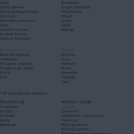
Zupy
Śniadanie
Dania główne
Drugie śniadanie
Dania jednogarnkowe
Przystawka
Dla dzieci
Obiad
Kiszonki i przetwory
Lunch
Sosy
Deser
Sałatki i surówki
Kolacja
Kuchnie świata
Zdrowy fastfood
Specjalne okazje
Napoje
Boże Narodzenie
Grzańce
Wielkanoc
Kawy
Przyjęcia i imprezy
Herbaty
Przyjęcia dla dzieci
Drinki
Piknik
Smoothie
Grill
Koktajle
Soki
TOP 10 przepisów miesiąca
Dowiedz się
Wybierz sprzęt
Inspiracje
Kuchnia
Porady
Zmywarki
Artykuły
Chłodziarki i zamrażarki
Quizy
Piekarniki
Redakcja
Płyty grzewcze
Roboty kuchnne
Blendery ręczne i kielichowe