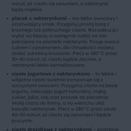
minut, aż ciasto się zarumieni, a nektarynki
będą miękkie.
placek z nektarynkami
–
ma lekko owocowy i
orzeźwiający smak. Przygotuj prostą bazę z
kruchego lub półkruchego ciasta. Rozwałkuj je i
wyłóż na blasze, a następnie rozłóż na nim
pokrojone na plasterki nektarynki. Posyp owoce
cukrem i cynamonem, dla chrupkości możesz
dodać odrobinę kruszonki. Piecz w 180°C przez
30–40 minut, aż ciasto będzie złociste, a
nektarynki lekko karmelizowane.
ciasto jogurtowe z nektarynkami
–
to lekkie i
wilgotne ciasto świetnie komponuje się z
soczystymi owocami. Przygotuj ciasto na bazie
jogurtu, mieszając jogurt naturalny, mąkę,
cukier, jajka, olej oraz proszek do pieczenia.
Wylej ciasto do formy, a na wierzchu ułóż
kawałki nektarynek. Piecz w 180°C przez około
40–50 minut, aż ciasto się zarumieni i będzie
puszyste.
ciasto drożdżowe z nektarynkami
–
podobnie