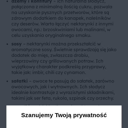
dżemy i konfitury
–
ich naturalna słodycz,
połączona z minimalną ilością cukru, pozwala
na uzyskanie pysznych przetworów, które są
zdrowym dodatkiem do kanapek, naleśników
czy deserów. Warto łączyć nektarynki z innymi
owocami, np.: brzoskwiniami lub malinami, w
celu uzyskania oryginalnego smaku.
sosy
– nektarynki można przekształcić w
aromatyczne sosy. Świetnie sprawdzają się jako
dodatek do mięs, zwłaszcza drobiu,
wieprzowiny czy grillowanych potraw. Ich
wyjątkowy charakter podkreślą przyprawy,
takie jak: imbir, chili czy cynamon.
sałatki
–
owoce te pasują do sałatek, zarówno
owocowych, jak i wytrawnych. Ich słodycz
idealnie kontrastuje z wyrazistymi składnikami,
takimi jak ser feta, rukola, szpinak czy orzechy.
smoothie
–
dzięki połączeniu nektarynek z
jogurtem, mlekiem roślinnym, innymi owocami,
Szanujemy Twoją prywatność
takimi jak: banany, truskawki czy brzoskwinie
oraz warzywami, np. szpinakiem, otrzymamy