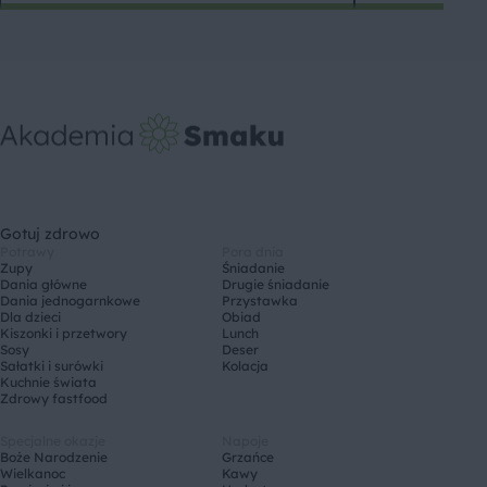
Gotuj zdrowo
Potrawy
Pora dnia
Zupy
Śniadanie
Dania główne
Drugie śniadanie
Dania jednogarnkowe
Przystawka
Dla dzieci
Obiad
Kiszonki i przetwory
Lunch
Sosy
Deser
Sałatki i surówki
Kolacja
Kuchnie świata
Zdrowy fastfood
Specjalne okazje
Napoje
Boże Narodzenie
Grzańce
Wielkanoc
Kawy