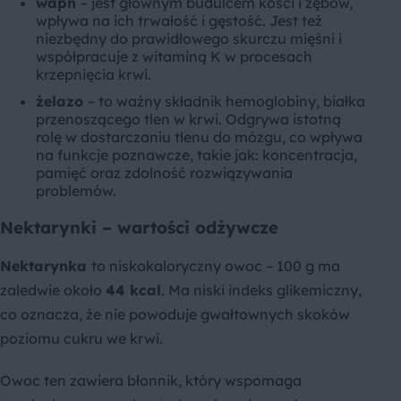
wapń
– jest głównym budulcem kości i zębów,
wpływa na ich trwałość i gęstość. Jest też
niezbędny do prawidłowego skurczu mięśni i
współpracuje z witaminą K w procesach
krzepnięcia krwi.
żelazo
– to ważny składnik hemoglobiny, białka
przenoszącego tlen w krwi. Odgrywa istotną
rolę w dostarczaniu tlenu do mózgu, co wpływa
na funkcje poznawcze, takie jak: koncentracja,
pamięć oraz zdolność rozwiązywania
problemów.
Nektarynki – wartości odżywcze
Nektarynka
to niskokaloryczny owoc – 100 g ma
zaledwie około
44 kcal
. Ma niski indeks glikemiczny,
co oznacza, że nie powoduje gwałtownych skoków
poziomu cukru we krwi.
Owoc ten zawiera błonnik, który wspomaga