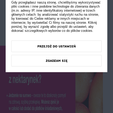
zdrowy, pożywny koktajl. Miąższ nektarynek
Gdy przeglądasz naszą stronę, chcielibyśmy wykorzystywać
sprawia, że napój jest gładki i kremowy.
pliki cookies i inne podobne technologie do zbierania danych
(m.in. adresy IP, inne identyfikatory internetowe) w trzech
przetwory
–
oprócz dżemów i konfitur z
głównych celach: by analizować statystyki ruchu na stronie,
nektarynek możemy robić inne przetwory, m.in.:
by kierować do Ciebie reklamy w innych miejscach w
internecie, by wyświetlać Ci filmy na naszej stronie. Kliknij
kompoty, nektary czy owoce w syropie. Owoce
poniżej, by wyrazić zgodę albo przejdź do ustawień, aby
możemy również zamrozić – pokrojone na
dokonać szczegółowych wyborów co do plików cookies.
kawałki, znakomicie nadają się do deserów i
koktajli przez cały rok.
PRZEJDŹ DO USTAWIEŃ
ZGADZAM SIĘ