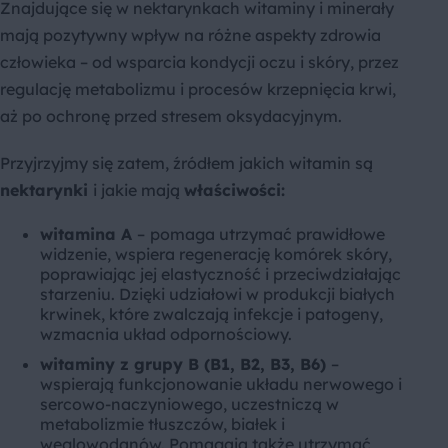
Znajdujące się w nektarynkach witaminy i minerały
mają pozytywny wpływ na różne aspekty zdrowia
człowieka – od wsparcia kondycji oczu i skóry, przez
regulację metabolizmu i procesów krzepnięcia krwi,
aż po ochronę przed stresem oksydacyjnym.
Przyjrzyjmy się zatem, źródłem jakich witamin są
nektarynki
i jakie mają
właściwości:
witamina A
–
pomaga utrzymać prawidłowe
widzenie, wspiera regenerację komórek skóry,
poprawiając jej elastyczność i przeciwdziałając
starzeniu. Dzięki udziałowi w produkcji białych
krwinek, które zwalczają infekcje i patogeny,
wzmacnia układ odpornościowy.
witaminy z grupy B (B1, B2, B3, B6)
–
wspierają funkcjonowanie układu nerwowego i
sercowo-naczyniowego, uczestniczą w
metabolizmie tłuszczów, białek i
węglowodanów. Pomagają także utrzymać