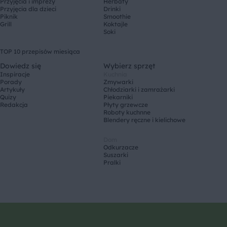
Przyjęcia i imprezy
Herbaty
Przyjęcia dla dzieci
Drinki
Piknik
Smoothie
Grill
Koktajle
Soki
TOP 10 przepisów miesiąca
Dowiedz się
Wybierz sprzęt
Inspiracje
Kuchnia
Porady
Zmywarki
Artykuły
Chłodziarki i zamrażarki
Quizy
Piekarniki
Redakcja
Płyty grzewcze
Roboty kuchnne
Blendery ręczne i kielichowe
Dom
Odkurzacze
Suszarki
Pralki