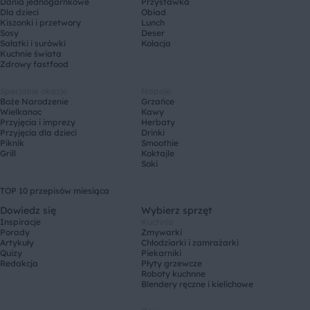
Dania jednogarnkowe
Przystawka
Dla dzieci
Obiad
Kiszonki i przetwory
Lunch
Sosy
Deser
Sałatki i surówki
Kolacja
Kuchnie świata
Zdrowy fastfood
Specjalne okazje
Napoje
Boże Narodzenie
Grzańce
Wielkanoc
Kawy
Przyjęcia i imprezy
Herbaty
Przyjęcia dla dzieci
Drinki
Piknik
Smoothie
Grill
Koktajle
Soki
TOP 10 przepisów miesiąca
Dowiedz się
Wybierz sprzęt
Inspiracje
Kuchnia
Porady
Zmywarki
Artykuły
Chłodziarki i zamrażarki
Quizy
Piekarniki
Redakcja
Płyty grzewcze
Roboty kuchnne
Blendery ręczne i kielichowe