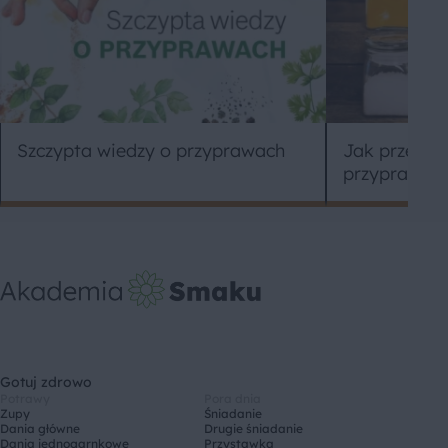
Szczypta wiedzy o przyprawach
Jak przecho
przyprawy?
Gotuj zdrowo
Potrawy
Pora dnia
Zupy
Śniadanie
Dania główne
Drugie śniadanie
Dania jednogarnkowe
Przystawka