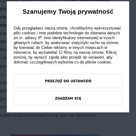
cytryny, oliwę lub jogurt i gotowe.
Nietypowym
pomysłem jest wykorzystanie pasty do
Szanujemy Twoją prywatność
zagęszczania zup kremów i farszy czy zamiast
masła na kanapki
. Tahini można z powodzeniem
Gdy przeglądasz naszą stronę, chcielibyśmy wykorzystywać
wykorzystać również do dań na słodko. Koktajle z jej
pliki cookies i inne podobne technologie do zbierania danych
(m.in. adresy IP, inne identyfikatory internetowe) w trzech
dodatkiem zyskują przyjemny, orzechowy posmak.
głównych celach: by analizować statystyki ruchu na stronie,
by kierować do Ciebie reklamy w innych miejscach w
Należy jednak uważać, by nie dodać zbyt dużo pasty
internecie, by wyświetlać Ci filmy na naszej stronie. Kliknij
- inaczej zdominuje pozostałe składniki. Sezamową
poniżej, by wyrazić zgodę albo przejdź do ustawień, aby
dokonać szczegółowych wyborów co do plików cookies.
pastę można z powodzeniem dodawać do ciast,
ciasteczek tahini
, batoników i kulek z suszonych
PRZEJDŹ DO USTAWIEŃ
owoców. Dodatek jest podobny jak w przypadku
przepisów z masłem orzechowym. Bardzo popularna
jest pasta wymieszana z kakao. Można nią
ZGADZAM SIĘ
smarować słodkie tosty i naleśniki lub przygotować
czekoladowo-orzechowy sos do deserów.