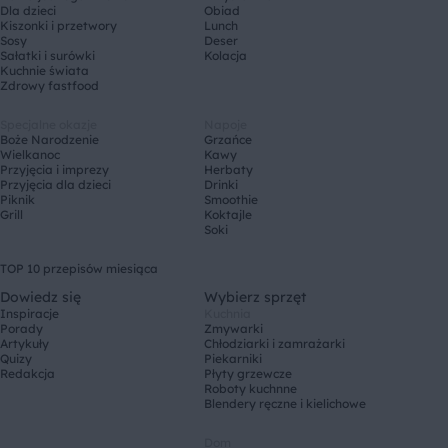
Dla dzieci
Obiad
Kiszonki i przetwory
Lunch
Sosy
Deser
Sałatki i surówki
Kolacja
Kuchnie świata
Zdrowy fastfood
Specjalne okazje
Napoje
Boże Narodzenie
Grzańce
Wielkanoc
Kawy
Przyjęcia i imprezy
Herbaty
Przyjęcia dla dzieci
Drinki
Piknik
Smoothie
Grill
Koktajle
Soki
TOP 10 przepisów miesiąca
Dowiedz się
Wybierz sprzęt
Inspiracje
Kuchnia
Porady
Zmywarki
Artykuły
Chłodziarki i zamrażarki
Quizy
Piekarniki
Redakcja
Płyty grzewcze
Roboty kuchnne
Blendery ręczne i kielichowe
Dom