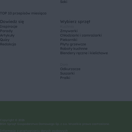
Soki
TOP 10 przepisów miesiąca
Dowiedz się
Wybierz sprzęt
Inspiracje
Kuchnia
Porady
Zmywarki
Artykuły
Chłodziarki i zamrażarki
Quizy
Piekarniki
Redakcja
Płyty grzewcze
Roboty kuchnne
Blendery ręczne i kielichowe
Dom
Odkurzacze
Suszarki
Pralki
Copyright © 2026
BSH Sprzęt Gospodarstwa Domowego Sp. z o.o. Wszelkie prawa zastrzeżone.
Informacje o przetwarzaniu danych osobowych