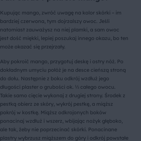
Kupując mango, zwróć uwagę na kolor skórki – im
bardziej czerwona, tym dojrzalszy owoc. Jeśli
natomiast zauważysz na niej plamki, a sam owoc
jest dość miękki, lepiej poszukaj innego okazu, bo ten
może okazać się przejrzały.
Aby pokroić mango, przygotuj deskę i ostry nóż. Po
dokładnym umyciu połóż je na desce cieńszą stroną
do dołu. Następnie z boku odkrój wzdłuż jego
długości plaster o grubości ok. ⅓ całego owocu.
Takie samo cięcie wykonaj z drugiej strony. Środek z
pestką obierz ze skóry, wykrój pestkę, a miąższ
pokrój w kostkę. Miąższ odkrojonych boków
ponacinaj wzdłuż i wszerz, wbijając nożyk głęboko,
ale tak, żeby nie poprzecinać skórki. Ponacinane
plastry wybrzusz miąższem do góry i odkrój powstałe