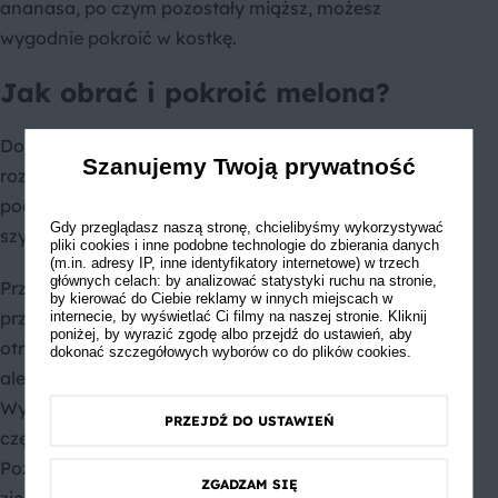
ananasa, po czym pozostały miąższ, możesz
wygodnie pokroić w kostkę.
Jak obrać i pokroić melona?
Dojrzałego, idealnego do spożycia melona najłatwiej
Szanujemy Twoją prywatność
rozpoznać po intensywnym zapachu i dość miękkim,
poddającym się pod naciskiem palca miejscu przy
Gdy przeglądasz naszą stronę, chcielibyśmy wykorzystywać
szypułce.
pliki cookies i inne podobne technologie do zbierania danych
(m.in. adresy IP, inne identyfikatory internetowe) w trzech
głównych celach: by analizować statystyki ruchu na stronie,
Przed obraniem, koniecznie umyj melona. Następnie
by kierować do Ciebie reklamy w innych miejscach w
przekrój go na pół wzdłuż dłuższej części. Z każdej z
internecie, by wyświetlać Ci filmy na naszej stronie. Kliknij
poniżej, by wyrazić zgodę albo przejdź do ustawień, aby
otrzymanych połówek przy pomocy łyżki dokładnie,
dokonać szczegółowych wyborów co do plików cookies.
ale delikatnie wydrąż gniazdo z nasionami.
Wydrążone połówki możesz przekroić na mniejsze
PRZEJDŹ DO USTAWIEŃ
części, aby łatwiej było je obrać ze skóry.
Pozbawiony nasion i skóry melon jest gotowy do
ZGADZAM SIĘ