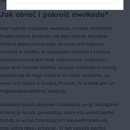
zjedzenia.
Jak obrać i pokroić awokado?
Aby wybrać najlepsze awokado, przede wszystkim
trzeba dobrze przyjrzeć się jego skórze. Wszelkie
ciemne plamy oznaczają, że owoc jest zepsuty
również w środku. W przypadku odmian z ciemną
skórą kluczowy jest brak widocznych uszkodzeń
oraz dość twarda skórka. Jeśli po naciśnięciu na nią,
zapada się do tego stopnia, że masz wrażenie, że
owoc jest pusty w środku, to znak, że środek jest już
najprawdopodobniej zepsuty.
Awokado przed obraniem dokładnie umyj. Następnie
rozkrój je na pół, prowadząc ostry nóż wokół pestki.
Każdą ze wciąż trzymających się pestki połówek,
złap jedną ręką i przekręć. W ten sposób pestka