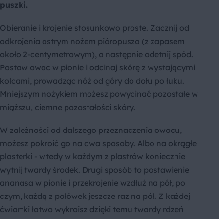
puszki.
Obieranie i krojenie stosunkowo proste. Zacznij od
odkrojenia ostrym nożem pióropusza (z zapasem
około 2-centymetrowym), a następnie odetnij spód.
Postaw owoc w pionie i odcinaj skórę z wystającymi
kolcami, prowadząc nóż od góry do dołu po łuku.
Mniejszym nożykiem możesz powycinać pozostałe w
miąższu, ciemne pozostałości skóry.
W zależności od dalszego przeznaczenia owocu,
możesz pokroić go na dwa sposoby. Albo na okrągłe
plasterki - wtedy w każdym z plastrów koniecznie
wytnij twardy środek. Drugi sposób to postawienie
ananasa w pionie i przekrojenie wzdłuż na pół, po
czym, każdą z połówek jeszcze raz na pół. Z każdej
ćwiartki łatwo wykroisz dzięki temu twardy rdzeń