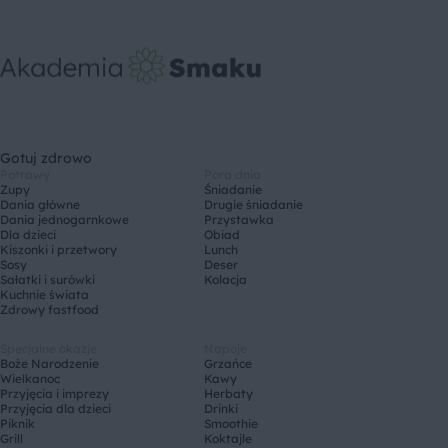
Gotuj zdrowo
Potrawy
Pora dnia
Zupy
Śniadanie
Dania główne
Drugie śniadanie
Dania jednogarnkowe
Przystawka
Dla dzieci
Obiad
Kiszonki i przetwory
Lunch
Sosy
Deser
Sałatki i surówki
Kolacja
Kuchnie świata
Zdrowy fastfood
Specjalne okazje
Napoje
Boże Narodzenie
Grzańce
Wielkanoc
Kawy
Przyjęcia i imprezy
Herbaty
Przyjęcia dla dzieci
Drinki
Piknik
Smoothie
Grill
Koktajle