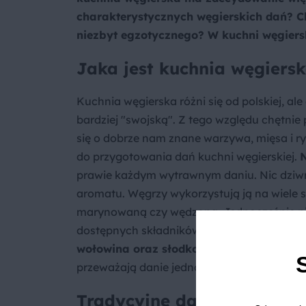
charakterystycznych węgierskich dań? C
niezbyt egzotycznego? W kuchni węgierski
Jaka jest kuchnia węgiers
Kuchnia węgierska różni się od polskiej, a
bardziej "swojską". Z tego względu chętnie
się o dobrze nam znane warzywa, mięsa i ry
do przygotowania dań kuchni węgierskiej.
N
prawie każdym wytrawnym daniu. Nic dziwn
aromatu. Węgrzy wykorzystują ją na wiele s
marynowaną czy wędzoną. Jednocześnie nie ż
dostępnych składników można przygotować 
wołowina oraz słodkowodne ryby, jak ka
przeważają danie jednogarnkowe, z którym
Tradycyjne dania kuchni w