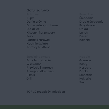
Gotuj zdrowo
Potrawy
Pora dnia
Zupy
Śniadanie
Dania główne
Drugie śniadanie
Dania jednogarnkowe
Przystawka
Dla dzieci
Obiad
Kiszonki i przetwory
Lunch
Sosy
Deser
Sałatki i surówki
Kolacja
Kuchnie świata
Zdrowy fastfood
Specjalne okazje
Napoje
Boże Narodzenie
Grzańce
Wielkanoc
Kawy
Przyjęcia i imprezy
Herbaty
Przyjęcia dla dzieci
Drinki
Piknik
Smoothie
Grill
Koktajle
Soki
TOP 10 przepisów miesiąca