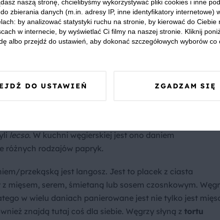
dasz naszą stronę, chcielibyśmy wykorzystywać pliki cookies i inne p
do zbierania danych (m.in. adresy IP, inne identyfikatory internetowe) 
ęgierskiej jest gulasz (
pörklöt
) z dużą ilością papryki ora
lach: by analizować statystyki ruchu na stronie, by kierować do Ciebie
cach w internecie, by wyświetlać Ci filmy na naszej stronie. Kliknij poniż
niego wołowinę.Węgierskie gulasze często przygotowywane
dę albo przejdź do ustawień, aby dokonać szczegółowych wyborów co 
są goluszki - mączne kluseczki. Równie często
awałkami wołowiny oraz słodkiej papryki
(
guljásleves
).
zy przygotowują ją na wiele sposobów. W przepiśnikach
EJDŹ DO USTAWIEŃ
ZGADZAM SIĘ
y na zupy (
halászlé,
np. węgierska zupa rybna
), gulasze,
i/lub mięsem (
töltött paprika
). Szczególnie warty
paprikás túróscuszával
) Nie można zapominać również o
yli
lecso
. W kuchni węgierskiej jest ono daniem
 różnych rodzajów papryk.
iem/przekąską jest langosz. Jest to placek z ciasta
 z mięsem, serem, śmietaną lub sosem czosnkowym. Węgr
tego w wielu daniach panierowane jest nie tylko jest mięs
wnież znajdą tutaj coś dla siebie. Węgrzy słyną z
tortu