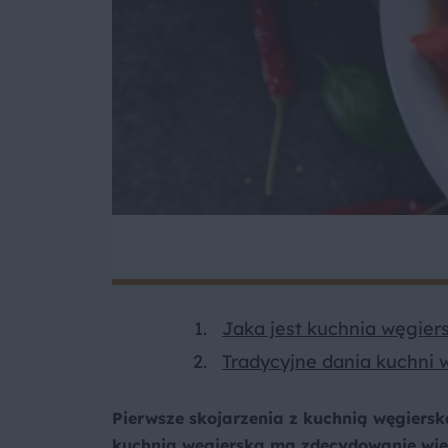
Jaka jest kuchnia węgier
Tradycyjne dania kuchni 
Pierwsze skojarzenia z kuchnią węgierską
kuchnia węgierska ma zdecydowanie więc