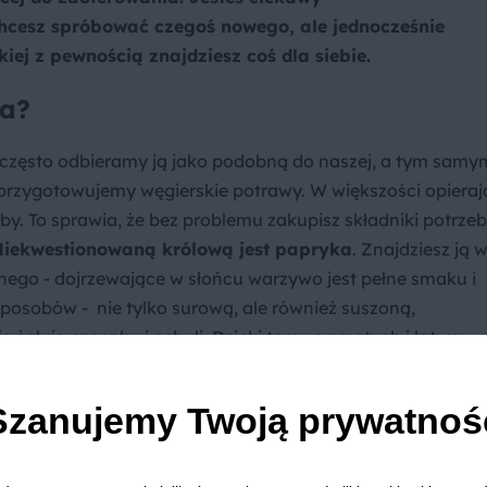
hcesz spróbować czegoś nowego, ale jednocześnie
ej z pewnością znajdziesz coś dla siebie.
ka?
le często odbieramy ją jako podobną do naszej, a tym samy
 przygotowujemy węgierskie potrawy. W większości opieraj
by. To sprawia, że bez problemu zakupisz składniki potrze
iekwestionowaną królową jest papryka
. Znajdziesz ją 
ego - dojrzewające w słońcu warzywo jest pełne smaku i
posobów - nie tylko surową, ale również suszoną,
ałują czosnku i cebuli. Dzięki temu z prostych i łatwo
wyjątkowe danie. Z mięs najczęściej wykorzystywana jes
rp, sum, sandacz czy szczupak
. W kuchni węgierskiej
Szanujemy Twoją prywatnoś
i poradzą sobie nawet początkujący kucharze.
ęgierskiej