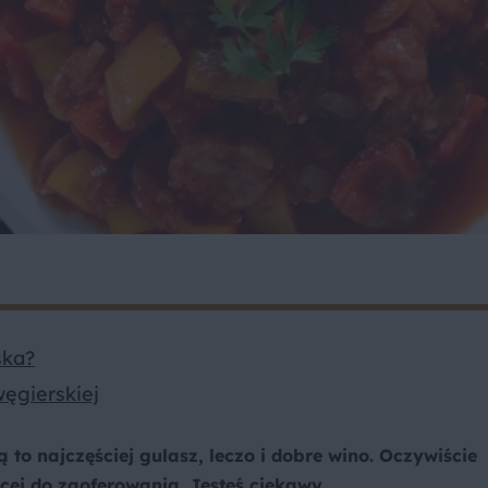
ska?
węgierskiej
 to najczęściej gulasz, leczo i dobre wino. Oczywiście
ej do zaoferowania. Jesteś ciekawy