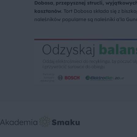
Dobosa
,
przepysznej strucli, wyjątkowyc
kasztanów
. Tort Dobosa składa się z bis
naleśników popularne są naleśniki a’la Gu