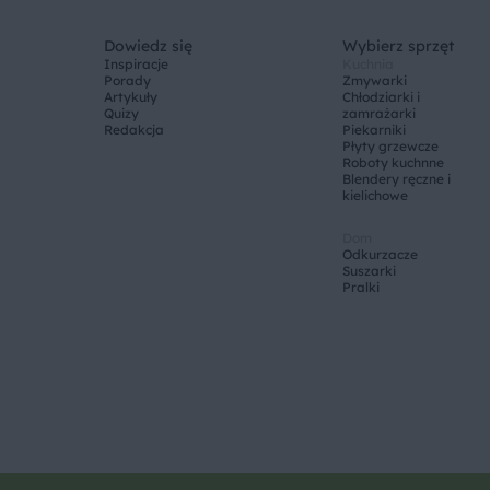
Dowiedz się
Wybierz sprzęt
Inspiracje
Kuchnia
Porady
Zmywarki
Artykuły
Chłodziarki i
Quizy
zamrażarki
Redakcja
Piekarniki
Płyty grzewcze
Roboty kuchnne
Blendery ręczne i
kielichowe
Dom
Odkurzacze
Suszarki
Pralki