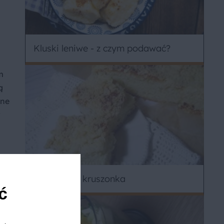
Kluski leniwe - z czym podawać?
m
ą
bne
w
t
Oryginalna kruszonka
ć