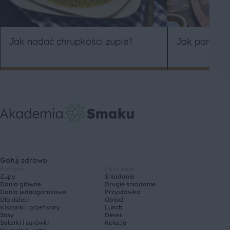
Jak nadać chrupkości zupie?
Jak parzyć b
Gotuj zdrowo
Potrawy
Pora dnia
Zupy
Śniadanie
Dania główne
Drugie śniadanie
Dania jednogarnkowe
Przystawka
Dla dzieci
Obiad
Kiszonki i przetwory
Lunch
Sosy
Deser
Sałatki i surówki
Kolacja