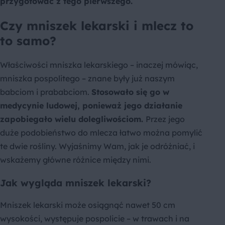
przygotować z tego pierwszego.
Czy mniszek lekarski i mlecz to
to samo?
Właściwości mniszka lekarskiego – inaczej mówiąc,
mniszka pospolitego – znane były już naszym
babciom i prababciom.
Stosowało się go w
medycynie ludowej, ponieważ jego działanie
zapobiegało wielu dolegliwościom.
Przez jego
duże podobieństwo do mlecza łatwo można pomylić
te dwie rośliny. Wyjaśnimy Wam, jak je odróżniać, i
wskażemy główne różnice między nimi.
Jak wygląda mniszek lekarski?
Mniszek lekarski może osiągnąć nawet 50 cm
wysokości, występuje pospolicie – w trawach i na