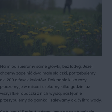
Na miód zbieramy same główki, bez łodyg. Jeżeli
chcemy zapełnić dwa małe słoiczki, potrzebujemy
ok. 200 główek kwiatów. Dokładnie kilka razy
płuczemy je w misce i czekamy kilka godzin, aż
wszystkie robaczki z nich wyjdą, następnie
przesypujemy do garnka i zalewamy ok. ½ litra wody.
Gotujemy 15 minut, odstawiamy do wystygnięcia –