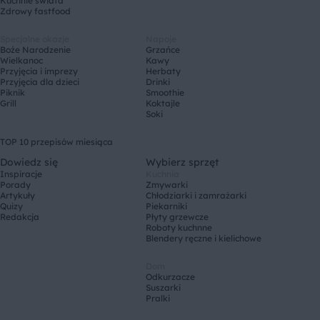
Kuchnie świata
Zdrowy fastfood
Specjalne okazje
Napoje
Boże Narodzenie
Grzańce
Wielkanoc
Kawy
Przyjęcia i imprezy
Herbaty
Przyjęcia dla dzieci
Drinki
Piknik
Smoothie
Grill
Koktajle
Soki
TOP 10 przepisów miesiąca
Dowiedz się
Wybierz sprzęt
Inspiracje
Kuchnia
Porady
Zmywarki
Artykuły
Chłodziarki i zamrażarki
Quizy
Piekarniki
Redakcja
Płyty grzewcze
Roboty kuchnne
Blendery ręczne i kielichowe
Dom
Odkurzacze
Suszarki
Pralki