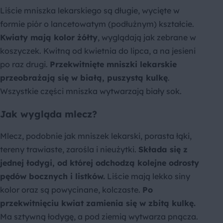
Liście mniszka lekarskiego są długie, wycięte w
formie piór o lancetowatym (podłużnym) kształcie.
Kwiaty mają kolor żółty
, wyglądają jak zebrane w
koszyczek. Kwitną od kwietnia do lipca, a na jesieni
po raz drugi.
Przekwitnięte mniszki lekarskie
przeobrażają się w białą, puszystą kulkę
.
Wszystkie części mniszka wytwarzają biały sok.
Jak wygląda mlecz?
Mlecz, podobnie jak mniszek lekarski, porasta łąki,
tereny trawiaste, zarośla i nieużytki.
Składa się z
jednej łodygi, od której odchodzą kolejne odrosty
pędów bocznych i listków.
Liście mają lekko siny
kolor oraz są powycinane, kolczaste.
Po
przekwitnięciu kwiat zamienia się w zbitą kulkę.
Ma sztywną łodygę, a pod ziemią wytwarza pnącza.