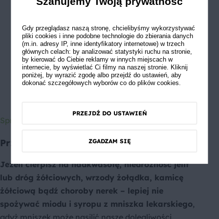
Szanujemy Twoją prywatność
wzmacnia odporność w okresie
rekonwalescencji,
reguluje pracę jajników i cykle miesiączkowe,
Gdy przeglądasz naszą stronę, chcielibyśmy wykorzystywać
pliki cookies i inne podobne technologie do zbierania danych
przeciwdziała zastojom żółci w wątrobie,
(m.in. adresy IP, inne identyfikatory internetowe) w trzech
głównych celach: by analizować statystyki ruchu na stronie,
hamuje rozwój grzybów i baterii,
by kierować do Ciebie reklamy w innych miejscach w
internecie, by wyświetlać Ci filmy na naszej stronie. Kliknij
ułatwia trawienie,
poniżej, by wyrazić zgodę albo przejdź do ustawień, aby
dokonać szczegółowych wyborów co do plików cookies.
wspomaga leczenie miażdżycy,
poprawia sprawność seksualną.
PRZEJDŹ DO USTAWIEŃ
Sprawdź: Dekoracje z użyciem jadalnych kwiatów
Przeciwwskazania
ZGADZAM SIĘ
Jeżeli cierpisz na nadkwasotę, niedrożność jelit
lub dróg żółciowych, wrzody żołądka, kamicę
żółciową bądź choroby nerek – lepiej nie
spożywać miodu i syropu z mniszka lekarskiego
,
gdyż mniszek może nasilić nasze dolegliwości.