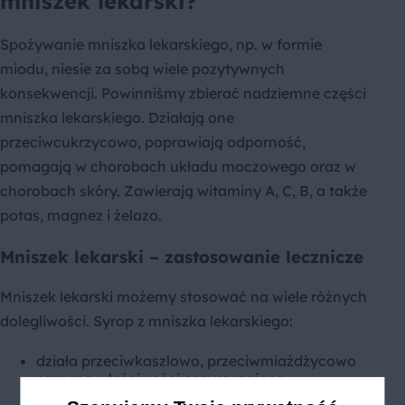
mniszek lekarski?
Spożywanie mniszka lekarskiego, np. w formie
miodu, niesie za sobą wiele pozytywnych
konsekwencji. Powinniśmy zbierać nadziemne części
mniszka lekarskiego. Działają one
przeciwcukrzycowo, poprawiają odporność,
pomagają w chorobach układu moczowego oraz w
chorobach skóry. Zawierają witaminy A, C, B, a także
potas, magnez i żelazo.
Mniszek lekarski – zastosowanie lecznicze
Mniszek lekarski możemy stosować na wiele różnych
dolegliwości. Syrop z mniszka lekarskiego:
działa przeciwkaszlowo, przeciwmiażdżycowo
oraz ma właściwości oczyszczające,