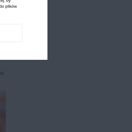
ej, by
do plików
e
uj