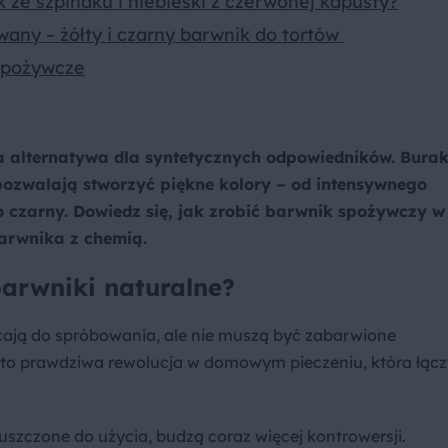
k ze szpinaku i niebieski z czerwonej kapusty?
any – żółty i czarny barwnik do tortów
 spożywcze
a alternatywa dla syntetycznych odpowiedników. Burak
ozwalają stworzyć piękne kolory – od intensywnego
o czarny. Dowiedz się, jak zrobić barwnik spożywczy w
barwnika z chemią.
arwniki naturalne?
ęcają do spróbowania, ale nie muszą być zabarwione
 to prawdziwa rewolucja w domowym pieczeniu, która łącz
szczone do użycia, budzą coraz więcej kontrowersji.