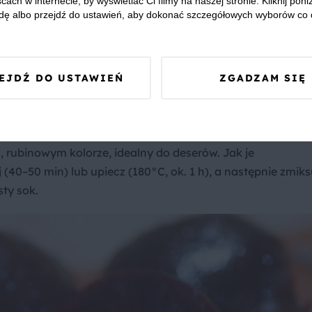
cach w internecie, by wyświetlać Ci filmy na naszej stronie. Kliknij poniż
y w kuchni, często w postaci resztek warzywnych czy
dę albo przejdź do ustawień, aby dokonać szczegółowych wyborów co 
akowań plastikowych, w których sprzedawane są sztuczn
y związany z produkcją chemicznych dodatków. Naturalne
, że dbałość o planetę może iść w parze z codziennymi
EJDŹ DO USTAWIEŃ
ZGADZAM SIĘ
y barwnik naturalny
 rubinowym kolorze, idealny do deserów. Jak je
40–50 min) lub upiecz (180°C, ok. 1 h), a następnie zmiks
sty sok.