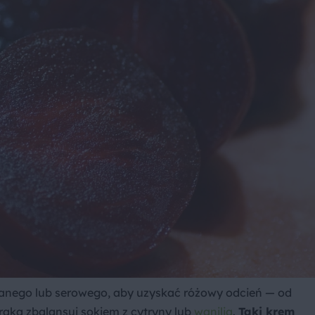
lanego lub serowego, aby uzyskać różowy odcień — od
aka zbalansuj sokiem z cytryny lub
wanilią
.
Taki krem