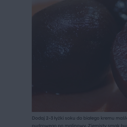
Dodaj 2–3 łyżki soku do białego kremu maś
pudrowego po malinowy. Ziemisty smak bur