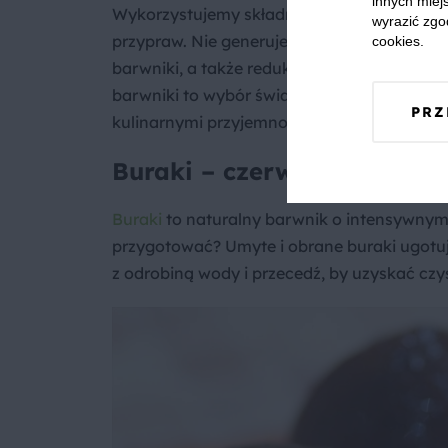
innych miejs
Wykorzystujemy składniki, które i tak mam
wyrazić zgo
przypraw. Nie generujemy dodatkowych op
cookies.
barwniki, a także redukujemy ślad węglow
barwniki to wybór świadomy, który pokazuje
PRZ
kulinarnymi przyjemnościami.
Buraki – czerwony i różow
Buraki
to naturalny barwnik o intensywnym,
przygotować? Umyte i obrane buraki ugotuj (
z odrobiną wody i przecedź, by uzyskać czy