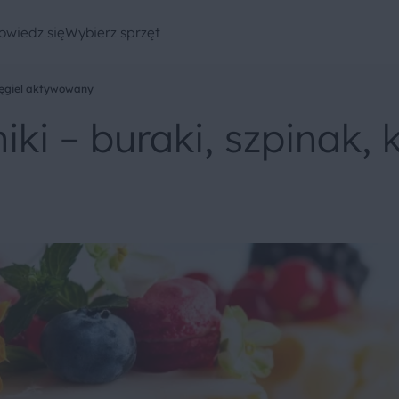
owiedz się
Wybierz sprzęt
węgiel aktywowany
ki – buraki, szpinak,