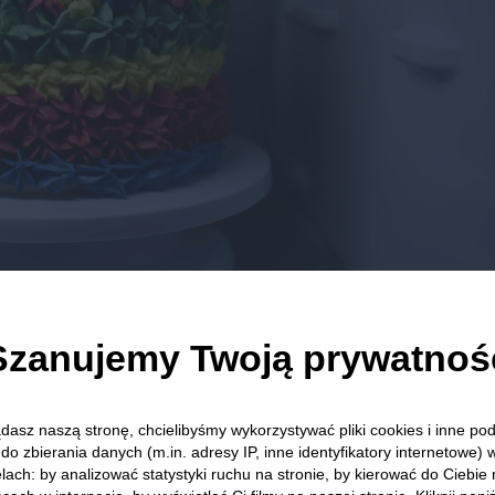
Szanujemy Twoją prywatnoś
st?
dasz naszą stronę, chcielibyśmy wykorzystywać pliki cookies i inne p
do zbierania danych (m.in. adresy IP, inne identyfikatory internetowe) 
lach: by analizować statystyki ruchu na stronie, by kierować do Ciebie
godnie z ideą zero waste i ekologicznego stylu życia.