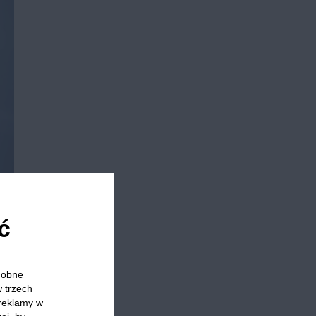
ć
odobne
w trzech
 reklamy w