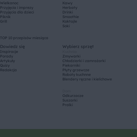
Wielkanoc
Kawy
Przyjęcia i imprezy
Herbaty
Przyjęcia dla dzieci
Drinki
Piknik
Smoothie
Grill
Koktajle
Soki
TOP 10 przepisów miesiąca
Dowiedz się
Wybierz sprzęt
Inspiracje
Kuchnia
Porady
Zmywarki
Artykuły
Chłodziarki i zamrażarki
Quizy
Piekarniki
Redakcja
Płyty grzewcze
Roboty kuchnne
Blendery ręczne i kielichowe
Dom
Odkurzacze
Suszarki
Pralki