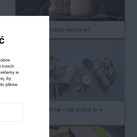
Jak zrobić mleko owsiane?
ć
odobne
w trzech
 reklamy w
ej, by
do plików
Napoje roślinne – jak zrobić je w
domu?