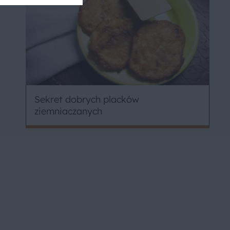
Sekret dobrych placków
ziemniaczanych