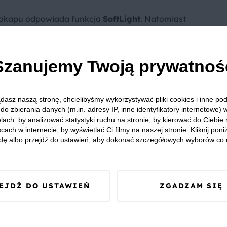
a okapu odpowiada funkcja
SoftLight
. Natomiast
ie ustawić dzięki funkcji
Dimm
. Zakres regulacji jest
o oświetlenia płyty kuchennej w czasie przygotowywania
iej dyskretnego, delikatnego oświetlenia po zakończeniu
Szanujemy Twoją prywatnoś
dasz naszą stronę, chcielibyśmy wykorzystywać pliki cookies i inne p
do zbierania danych (m.in. adresy IP, inne identyfikatory internetowe) 
lach: by analizować statystyki ruchu na stronie, by kierować do Ciebie
cach w internecie, by wyświetlać Ci filmy na naszej stronie. Kliknij poniż
dę albo przejdź do ustawień, aby dokonać szczegółowych wyborów co 
EJDŹ DO USTAWIEŃ
ZGADZAM SIĘ