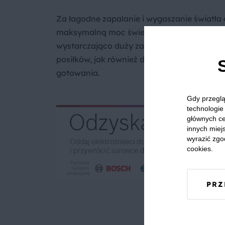
Za łagodne zapalanie i wygaszanie światł
maksymalną moc świecenia można precyzyjn
wystarczająco duży zarówno do doskonałeg
posiłków, jak również do zapewnienia bardz
gotowania.
Gdy przeglą
technologie 
głównych ce
innych miejs
wyrazić zgo
cookies.
PRZ