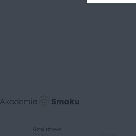
Gotuj zdrowo
Potrawy
Pora dnia