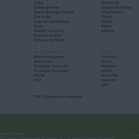
Zupy
Śniadanie
Dania główne
Drugie śniadanie
Dania jednogarnkowe
Przystawka
Dla dzieci
Obiad
Kiszonki i przetwory
Lunch
Sosy
Deser
Sałatki i surówki
Kolacja
Kuchnie świata
Zdrowy fastfood
Specjalne okazje
Napoje
Boże Narodzenie
Grzańce
Wielkanoc
Kawy
Przyjęcia i imprezy
Herbaty
Przyjęcia dla dzieci
Drinki
Piknik
Smoothie
Grill
Koktajle
Soki
TOP 10 przepisów miesiąca
Copyright © 2026
Infor
BSH Sprzęt Gospodarstwa Domowego Sp. z o.o. Wszelkie prawa zastrzeżone.