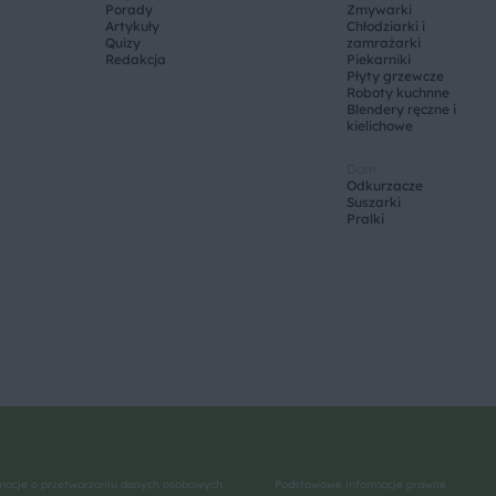
Porady
Zmywarki
Artykuły
Chłodziarki i
Quizy
zamrażarki
Redakcja
Piekarniki
Płyty grzewcze
Roboty kuchnne
Blendery ręczne i
kielichowe
Dom
Odkurzacze
Suszarki
Pralki
macje o przetwarzaniu danych osobowych
Podstawowe informacje prawne