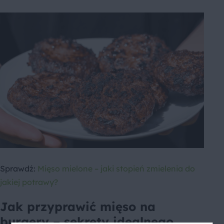
Sprawdź:
Mięso mielone – jaki stopień zmielenia do
jakiej potrawy?
Jak przyprawić mięso na
burgery – sekrety idealnego