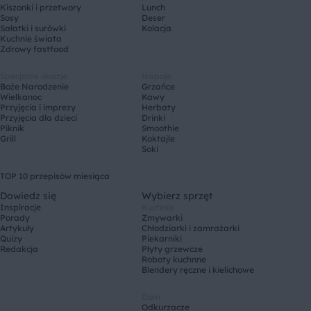
Kiszonki i przetwory
Lunch
Sosy
Deser
Sałatki i surówki
Kolacja
Kuchnie świata
Zdrowy fastfood
Specjalne okazje
Napoje
Boże Narodzenie
Grzańce
Wielkanoc
Kawy
Przyjęcia i imprezy
Herbaty
Przyjęcia dla dzieci
Drinki
Piknik
Smoothie
Grill
Koktajle
Soki
TOP 10 przepisów miesiąca
Dowiedz się
Wybierz sprzęt
Inspiracje
Kuchnia
Porady
Zmywarki
Artykuły
Chłodziarki i zamrażarki
Quizy
Piekarniki
Redakcja
Płyty grzewcze
Roboty kuchnne
Blendery ręczne i kielichowe
Dom
Odkurzacze