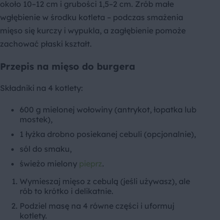
około 10–12 cm i grubości 1,5–2 cm. Zrób małe
wgłębienie w środku kotleta – podczas smażenia
mięso się kurczy i wypukla, a zagłębienie pomoże
zachować płaski kształt.
Przepis na mięso do burgera
Składniki na 4 kotlety:
600 g mielonej wołowiny (antrykot, łopatka lub
mostek),
1 łyżka drobno posiekanej cebuli (opcjonalnie),
sól do smaku,
świeżo mielony
pieprz
.
Wymieszaj mięso z cebulą (jeśli używasz), ale
rób to krótko i delikatnie.
Podziel masę na 4 równe części i uformuj
kotlety.