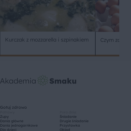
Kurczak z mozzarella i szpinakiem
Czym zastąp
Gotuj zdrowo
Potrawy
Pora dnia
Zupy
Śniadanie
Dania główne
Drugie śniadanie
Dania jednogarnkowe
Przystawka
Dla dzieci
Obiad