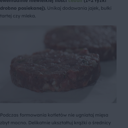
ewentualnie niewielkiej ilości
cebuli
(1–2 łyżki
drobno posiekanej).
Unikaj dodawania jajek, bułki
tartej czy mleka.
Podczas formowania kotletów nie ugniataj mięsa
zbyt mocno. Delikatnie ukształtuj krążki o średnicy