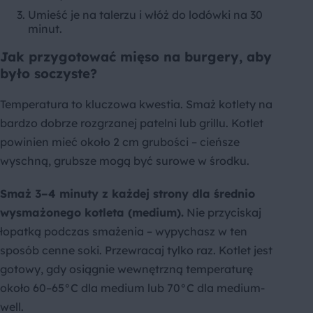
Umieść je na talerzu i włóż do lodówki na 30
minut.
Jak przygotować mięso na burgery, aby
było soczyste?
Temperatura to kluczowa kwestia. Smaż kotlety na
bardzo dobrze rozgrzanej patelni lub grillu. Kotlet
powinien mieć około 2 cm grubości – cieńsze
wyschną, grubsze mogą być surowe w środku.
Smaż 3–4 minuty z każdej strony dla średnio
wysmażonego kotleta (medium).
Nie przyciskaj
łopatką podczas smażenia – wypychasz w ten
sposób cenne soki. Przewracaj tylko raz. Kotlet jest
gotowy, gdy osiągnie wewnętrzną temperaturę
około 60–65°C dla medium lub 70°C dla medium-
well.