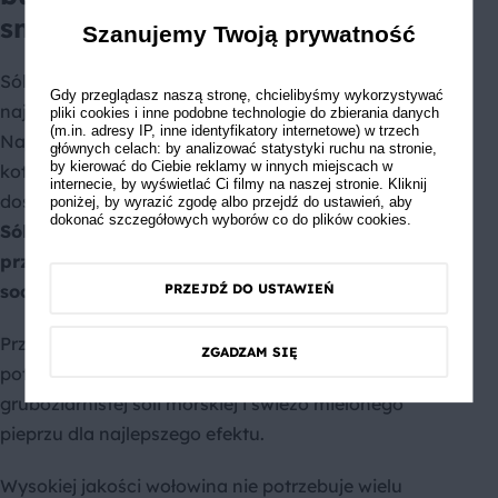
smaku
Szanujemy Twoją prywatność
Sól i pieprz – kiedy dodawać przyprawy? To jedno z
Gdy przeglądasz naszą stronę, chcielibyśmy wykorzystywać
najczęstszych pytań i tu zdania są podzielone.
pliki cookies i inne podobne technologie do zbierania danych
(m.in. adresy IP, inne identyfikatory internetowe) w trzech
Najbezpieczniejszą metodą jest przyprawianie
głównych celach: by analizować statystyki ruchu na stronie,
by kierować do Ciebie reklamy w innych miejscach w
kotletów solą i pieprzem tuż przed smażeniem,
internecie, by wyświetlać Ci filmy na naszej stronie. Kliknij
dosłownie na minutę przed położeniem na patelnię.
poniżej, by wyrazić zgodę albo przejdź do ustawień, aby
dokonać szczegółowych wyborów co do plików cookies.
Sól wyciąga wilgoć z mięsa, więc jeśli
przyprawisz za wcześnie, kotlet może być mniej
PRZEJDŹ DO USTAWIEŃ
soczysty.
Przyprawiaj hojnie z obu stron – kotlety na burgery
ZGADZAM SIĘ
potrzebują wyrazistego smaku. Używaj
gruboziarnistej soli morskiej i świeżo mielonego
pieprzu dla najlepszego efektu.
Wysokiej jakości wołowina nie potrzebuje wielu