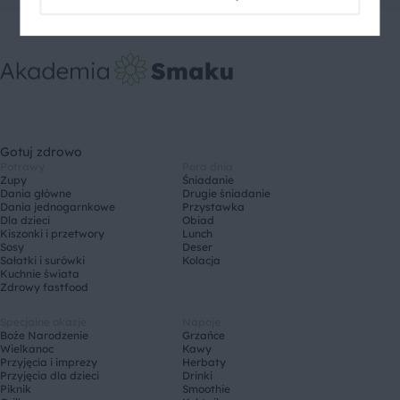
Gotuj zdrowo
Potrawy
Pora dnia
Zupy
Śniadanie
Dania główne
Drugie śniadanie
Dania jednogarnkowe
Przystawka
Dla dzieci
Obiad
Kiszonki i przetwory
Lunch
Sosy
Deser
Sałatki i surówki
Kolacja
Kuchnie świata
Zdrowy fastfood
Specjalne okazje
Napoje
Boże Narodzenie
Grzańce
Wielkanoc
Kawy
Przyjęcia i imprezy
Herbaty
Przyjęcia dla dzieci
Drinki
Piknik
Smoothie