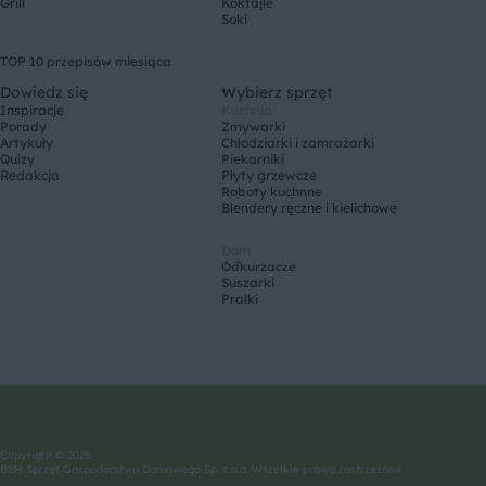
Grill
Koktajle
Soki
TOP 10 przepisów miesiąca
Dowiedz się
Wybierz sprzęt
Inspiracje
Kuchnia
Porady
Zmywarki
Artykuły
Chłodziarki i zamrażarki
Quizy
Piekarniki
Redakcja
Płyty grzewcze
Roboty kuchnne
Blendery ręczne i kielichowe
Dom
Odkurzacze
Suszarki
Pralki
Copyright © 2026
BSH Sprzęt Gospodarstwa Domowego Sp. z o.o. Wszelkie prawa zastrzeżone.