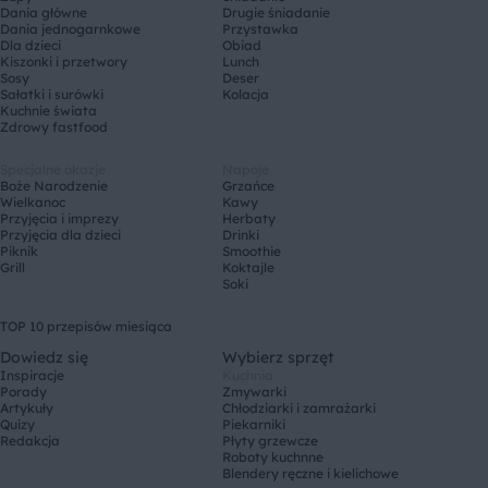
Dania główne
Drugie śniadanie
Dania jednogarnkowe
Przystawka
Dla dzieci
Obiad
Kiszonki i przetwory
Lunch
Sosy
Deser
Sałatki i surówki
Kolacja
Kuchnie świata
Zdrowy fastfood
Specjalne okazje
Napoje
Boże Narodzenie
Grzańce
Wielkanoc
Kawy
Przyjęcia i imprezy
Herbaty
Przyjęcia dla dzieci
Drinki
Piknik
Smoothie
Grill
Koktajle
Soki
TOP 10 przepisów miesiąca
Dowiedz się
Wybierz sprzęt
Inspiracje
Kuchnia
Porady
Zmywarki
Artykuły
Chłodziarki i zamrażarki
Quizy
Piekarniki
Redakcja
Płyty grzewcze
Roboty kuchnne
Blendery ręczne i kielichowe