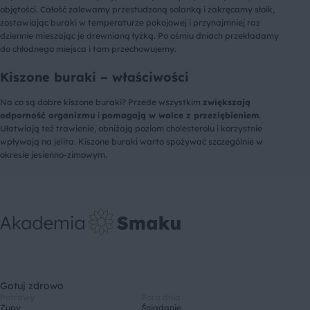
objętości. Całość zalewamy przestudzoną solanką i zakręcamy słoik,
zostawiając buraki w temperaturze pokojowej i przynajmniej raz
dziennie mieszając je drewnianą łyżką. Po ośmiu dniach przekładamy
do chłodnego miejsca i tam przechowujemy.
Kiszone buraki – właściwości
Na co są dobre kiszone buraki? Przede wszystkim
zwiększają
odporność organizmu
i
pomagają w walce z przeziębieniem
.
Ułatwiają też trawienie, obniżają poziom cholesterolu i korzystnie
wpływają na jelita. Kiszone buraki warto spożywać szczególnie w
okresie jesienno-zimowym.
Gotuj zdrowo
Potrawy
Pora dnia
Zupy
Śniadanie