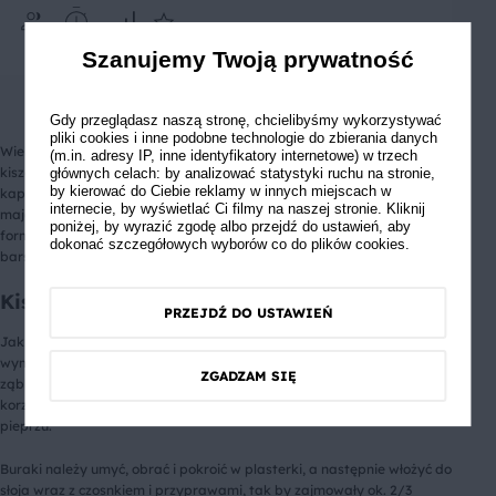
4
60 min
Łatwe
5
Szanujemy Twoją prywatność
Gdy przeglądasz naszą stronę, chcielibyśmy wykorzystywać
pliki cookies i inne podobne technologie do zbierania danych
Wiele mówi się o tym, jak korzystny wpływ na nasze zdrowie mają
(m.in. adresy IP, inne identyfikatory internetowe) w trzech
kiszonki. Jedną z ciekawych alternatyw dla kiszonych ogórków czy
głównych celach: by analizować statystyki ruchu na stronie,
by kierować do Ciebie reklamy w innych miejscach w
kapusty są kiszone buraki. Dzięki dużej zawartości kwasu mlekowego,
internecie, by wyświetlać Ci filmy na naszej stronie. Kliknij
mają
działanie probiotyczne
. Można je wykorzystać do obiadu w
poniżej, by wyrazić zgodę albo przejdź do ustawień, aby
formie surówki, jako składnik sałatki, a także do przygotowania
dokonać szczegółowych wyborów co do plików cookies.
barszczu. Warto pić również sok z kiszonych buraków.
Kiszone buraki – przepis
PRZEJDŹ DO USTAWIEŃ
Jak zrobić kiszone buraki? Przepisów jest wiele. Ten najprostszy
wymaga od nas kilograma czerwonych buraków, litra wody, dwóch
ZGADZAM SIĘ
ząbków czosnku, dwóch liści laurowych, łyżeczki soli kamiennej,
korzenia chrzanu, ziela angielskiego i opcjonalnie kilku ziarenek
pieprzu.
Buraki należy umyć, obrać i pokroić w plasterki, a następnie włożyć do
słoja wraz z czosnkiem i przyprawami, tak by zajmowały ok. 2/3