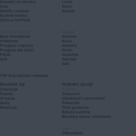
Kiszonki i przetwory
Lunch
Sosy
Deser
Sałatki i surówki
Kolacja
Kuchnie świata
Zdrowy fastfood
Specjalne okazje
Napoje
Boże Narodzenie
Grzańce
Wielkanoc
Kawy
Przyjęcia i imprezy
Herbaty
Przyjęcia dla dzieci
Drinki
Piknik
Smoothie
Grill
Koktajle
Soki
TOP 10 przepisów miesiąca
Dowiedz się
Wybierz sprzęt
Inspiracje
Kuchnia
Porady
Zmywarki
Artykuły
Chłodziarki i zamrażarki
Quizy
Piekarniki
Redakcja
Płyty grzewcze
Roboty kuchnne
Blendery ręczne i kielichowe
Dom
Odkurzacze