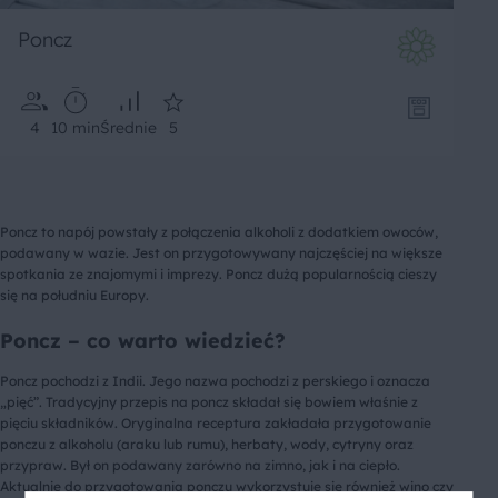
Poncz
4
10 min
Średnie
5
Poncz to napój powstały z połączenia alkoholi z dodatkiem owoców,
podawany w wazie. Jest on przygotowywany najczęściej na większe
spotkania ze znajomymi i imprezy. Poncz dużą popularnością cieszy
się na południu Europy.
Poncz – co warto wiedzieć?
Poncz pochodzi z Indii. Jego nazwa pochodzi z perskiego i oznacza
„pięć”. Tradycyjny przepis na poncz składał się bowiem właśnie z
pięciu składników. Oryginalna receptura zakładała przygotowanie
ponczu z alkoholu (araku lub rumu), herbaty, wody, cytryny oraz
przypraw. Był on podawany zarówno na zimno, jak i na ciepło.
Aktualnie do przygotowania ponczu wykorzystuje się również wino czy