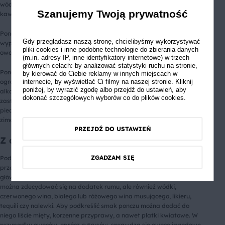
wódkę. Poncz podaje się w przezroczystej wazie, by były widoczne
Szanujemy Twoją prywatność
kawałki owoców. Do nalewania napoju wykorzystuje się chochlę.
Poncz można przygotować również w wersji bezalkoholowej. W takim
Gdy przeglądasz naszą stronę, chcielibyśmy wykorzystywać
wypadku alkohol zastępuje się sokiem owocowym i mrożonymi
pliki cookies i inne podobne technologie do zbierania danych
owocami.
(m.in. adresy IP, inne identyfikatory internetowe) w trzech
głównych celach: by analizować statystyki ruchu na stronie,
Poncz doskonale sprawdzi się zarówno podczas letnich spotkań w
by kierować do Ciebie reklamy w innych miejscach w
ogrodzie, jak i domowych wieczorów z przyjaciółkami. Kompozycja
internecie, by wyświetlać Ci filmy na naszej stronie. Kliknij
poniżej, by wyrazić zgodę albo przejdź do ustawień, aby
alkoholu z owocami w wersji mrożonej przyjemnie orzeźwia i może
dokonać szczegółowych wyborów co do plików cookies.
zastąpić drinki. Dobrze komponuje się z deserami i grillowanym lub
pieczonym mięsem. W wersji na ciepło sprawdzi się w okresie
zimowym jako alternatywa dla grzanego wina.
PRZEJDŹ DO USTAWIEŃ
Z czego zrobić poncz?
ZGADZAM SIĘ
Podczas przygotowywania ponczu można dokładnie przestrzegać
przepisów lub kierować się własnymi preferencjami, zachowując
główne zasady (np. dodatek cytrusów i herbaty). Z alkoholi do ponczu
można zdecydować się na dodatek rumu, ale również wódki,
czerwonego wina, białego lub różowego wina musującego, likieru,
tequili czy nalewki. Aby podkreślić smak ponczu można dodać do
niego liście mięty, korzenne przyprawy, a nawet płatki kwiatowe. W
przypadku owoców, oprócz cytrusów, sprawdzą się owoce jagodowe,