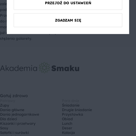
PRZEJDŹ DO USTAWIEŃ
zalewy lub z tuszek. W przypadku tuszek konieczne będzie ich
podgotowanie w bulionie. Filety wystarczy tylko opłukać z zalewy.
Przed zalaniem bulionem śledzie układa się na półmisku lub wkłada
ZGADZAM SIĘ
do naczynia/foremki. Dodatkowo można dodać ugotowany groszek,
marchewkę, jajko, natkę pietruszki, cebulę. Gdy wszystkie składniki są
już ułożone całość zalewa się wywarem i odstawia do lodówki do
stężenia galarety.
Gotuj zdrowo
Potrawy
Pora dnia
Zupy
Śniadanie
Dania główne
Drugie śniadanie
Dania jednogarnkowe
Przystawka
Dla dzieci
Obiad
Kiszonki i przetwory
Lunch
Sosy
Deser
Sałatki i surówki
Kolacja