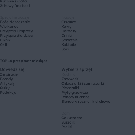
Kuchnie świata
Zdrowy fastfood
Specjalne okazje
Napoje
Boże Narodzenie
Grzańce
Wielkanoc
Kawy
Przyjęcia i imprezy
Herbaty
Przyjęcia dla dzieci
Drinki
Piknik
Smoothie
Grill
Koktajle
Soki
TOP 10 przepisów miesiąca
Dowiedz się
Wybierz sprzęt
Inspiracje
Kuchnia
Porady
Zmywarki
Artykuły
Chłodziarki i zamrażarki
Quizy
Piekarniki
Redakcja
Płyty grzewcze
Roboty kuchnne
Blendery ręczne i kielichowe
Dom
Odkurzacze
Suszarki
Pralki