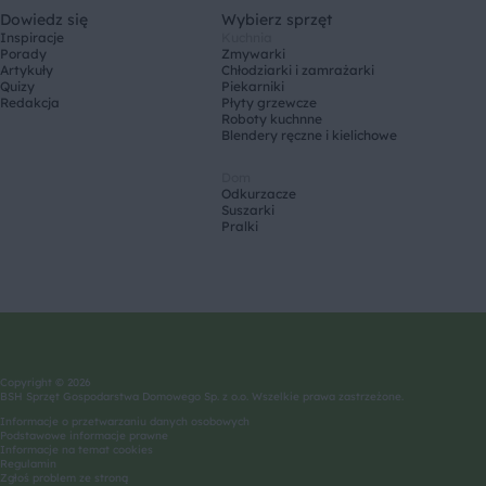
Dowiedz się
Wybierz sprzęt
Inspiracje
Kuchnia
Porady
Zmywarki
Artykuły
Chłodziarki i zamrażarki
Quizy
Piekarniki
Redakcja
Płyty grzewcze
Roboty kuchnne
Blendery ręczne i kielichowe
Dom
Odkurzacze
Suszarki
Pralki
Copyright © 2026
BSH Sprzęt Gospodarstwa Domowego Sp. z o.o. Wszelkie prawa zastrzeżone.
Informacje o przetwarzaniu danych osobowych
Podstawowe informacje prawne
Informacje na temat cookies
Regulamin
Zgłoś problem ze stroną