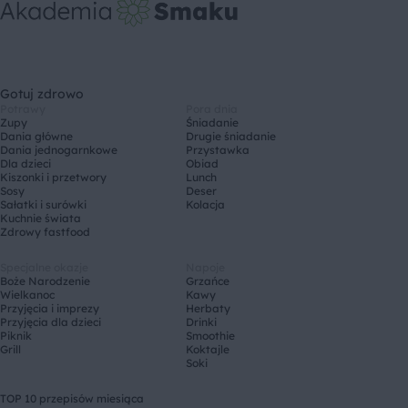
Gotuj zdrowo
Potrawy
Pora dnia
Zupy
Śniadanie
Dania główne
Drugie śniadanie
Dania jednogarnkowe
Przystawka
Dla dzieci
Obiad
Kiszonki i przetwory
Lunch
Sosy
Deser
Sałatki i surówki
Kolacja
Kuchnie świata
Zdrowy fastfood
Specjalne okazje
Napoje
Boże Narodzenie
Grzańce
Wielkanoc
Kawy
Przyjęcia i imprezy
Herbaty
Przyjęcia dla dzieci
Drinki
Piknik
Smoothie
Grill
Koktajle
Soki
TOP 10 przepisów miesiąca