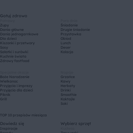
Gotuj zdrowo
Potrawy
Pora dnia
Zupy
Śniadanie
Dania główne
Drugie śniadanie
Dania jednogarnkowe
Przystawka
Dla dzieci
Obiad
Kiszonki i przetwory
Lunch
Sosy
Deser
Sałatki i surówki
Kolacja
Kuchnie świata
Zdrowy fastfood
Specjalne okazje
Napoje
Boże Narodzenie
Grzańce
Wielkanoc
Kawy
Przyjęcia i imprezy
Herbaty
Przyjęcia dla dzieci
Drinki
Piknik
Smoothie
Grill
Koktajle
Soki
TOP 10 przepisów miesiąca
Dowiedz się
Wybierz sprzęt
Inspiracje
Kuchnia
Porady
Zmywarki