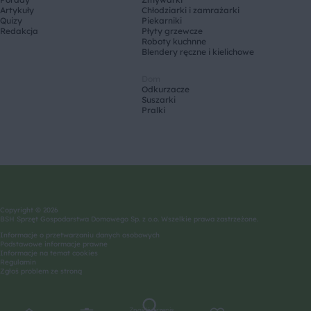
Artykuły
Chłodziarki i zamrażarki
Quizy
Piekarniki
Redakcja
Płyty grzewcze
Roboty kuchnne
Blendery ręczne i kielichowe
Dom
Odkurzacze
Suszarki
Pralki
Copyright © 2026
BSH Sprzęt Gospodarstwa Domowego Sp. z o.o. Wszelkie prawa zastrzeżone.
Informacje o przetwarzaniu danych osobowych
Podstawowe informacje prawne
Informacje na temat cookies
Regulamin
Zgłoś problem ze stroną
Znajdź przepis