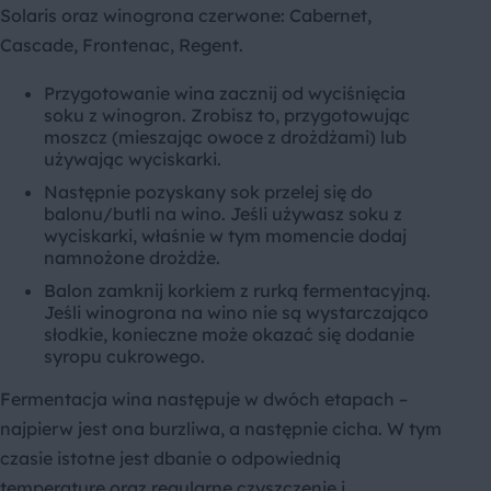
Solaris oraz winogrona czerwone: Cabernet,
Cascade, Frontenac, Regent.
Przygotowanie wina zacznij od wyciśnięcia
soku z winogron. Zrobisz to, przygotowując
moszcz (mieszając owoce z drożdżami) lub
używając wyciskarki.
Następnie pozyskany sok przelej się do
balonu/butli na wino. Jeśli używasz soku z
wyciskarki, właśnie w tym momencie dodaj
namnożone drożdże.
Balon zamknij korkiem z rurką fermentacyjną.
Jeśli winogrona na wino nie są wystarczająco
słodkie, konieczne może okazać się dodanie
syropu cukrowego.
Fermentacja wina następuje w dwóch etapach –
najpierw jest ona burzliwa, a następnie cicha. W tym
czasie istotne jest dbanie o odpowiednią
temperaturę oraz regularne czyszczenie i