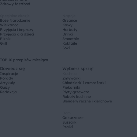
Zdrowy fastfood
Specjalne okazje
Napoje
Boże Narodzenie
Grzańce
Wielkanoc
Kawy
Przyjęcia i imprezy
Herbaty
Przyjęcia dla dzieci
Drinki
Piknik
Smoothie
Grill
Koktajle
Soki
TOP 10 przepisów miesiąca
Dowiedz się
Wybierz sprzęt
Inspiracje
Kuchnia
Porady
Zmywarki
Artykuły
Chłodziarki i zamrażarki
Quizy
Piekarniki
Redakcja
Płyty grzewcze
Roboty kuchnne
Blendery ręczne i kielichowe
Dom
Odkurzacze
Suszarki
Pralki