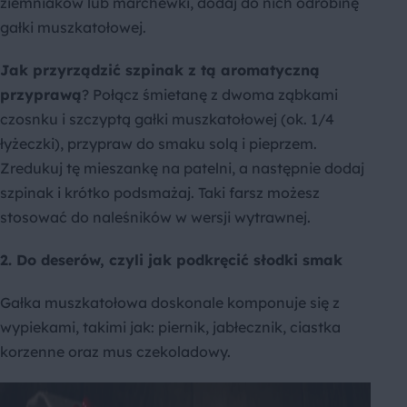
ziemniaków lub marchewki, dodaj do nich odrobinę
gałki muszkatołowej.
Jak przyrządzić szpinak z tą aromatyczną
przyprawą
? Połącz śmietanę z dwoma ząbkami
czosnku i szczyptą gałki muszkatołowej (ok. 1/4
łyżeczki), przypraw do smaku solą i pieprzem.
Zredukuj tę mieszankę na patelni, a następnie dodaj
szpinak i krótko podsmażaj. Taki farsz możesz
stosować do naleśników w wersji wytrawnej.
2. Do deserów, czyli jak podkręcić słodki smak
Gałka muszkatołowa doskonale komponuje się z
wypiekami, takimi jak: piernik, jabłecznik, ciastka
korzenne oraz mus czekoladowy.