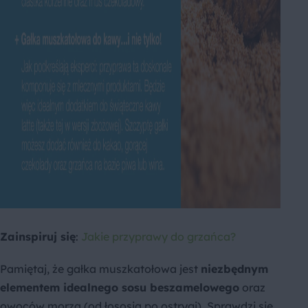
Zainspiruj się
:
Jakie przyprawy do grzańca?
Pamiętaj, że gałka muszkatołowa jest
niezbędnym
elementem idealnego sosu beszamelowego
oraz
owoców morza (od łososia po ostrygi). Sprawdzi się