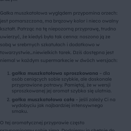
Gałka muszkatołowa wyglądem przypomina orzech:
jest pomarszczona, ma brązowy kolor i nieco owalny
kształt. Patrząc na tę niepozorną przyprawę, trudno
uwierzyć, że kiedyś była tak cenna: noszono ją ze
sobą w srebrnych szkatułach i dodatkowo w
towarzystwie…niewielkich tarek. Dziś dostępna jest
niemal w każdym supermarkecie w dwóch wersjach:
gałka muszkatołowa sproszkowana
– dla
osób ceniących sobie szybkie, ale doskonale
przyprawione potrawy. Pamiętaj, że w wersji
sproszkowanej jej aromat szybko się ulatnia.
gałka muszkatołowa cała
– jeśli zależy Ci na
wydobyciu jak najbardziej intensywnego
smaku.
O tej aromatycznej przyprawie często
przypominamy sobie zimą. Dodajemy ją chętnie do