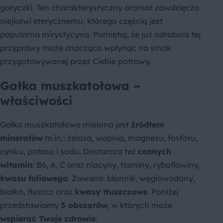
goryczki. Ten charakterystyczny aromat zawdzięcza
olejkowi eterycznemu, którego częścią jest
popularna mirystycyna. Pamiętaj, że już odrobina tej
przyprawy może znacząco wpłynąć na smak
przygotowywanej przez Ciebie potrawy.
Gałka muszkatołowa –
właściwości
Gałka muszkatołowa mielona jest
źródłem
minerałów
m.in.: żelaza, wapnia, magnezu, fosforu,
cynku, potasu i sodu. Dostarcza też
cennych
witamin
: B6, A, C oraz niacyny, tiaminy, ryboflawiny,
kwasu foliowego
. Zawiera: błonnik, węglowodany,
białko, tłuszcz oraz
kwasy tłuszczowe
. Poniżej
przedstawiamy
5 obszarów
, w których może
wspierać Twoje zdrowie
.