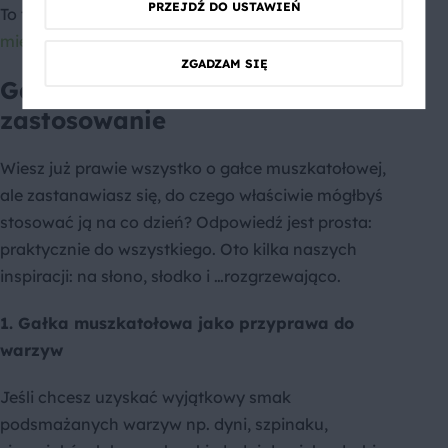
PRZEJDŹ DO USTAWIEŃ
To też Cię zainspiruje:
Jakie przyprawy i zioła do
mięsa?
ZGADZAM SIĘ
Gałka muszkatołowa –
zastosowanie
Wiesz już prawie wszystko o gałce muszkatołowej,
ale zastanawiasz się, do czego właściwie mógłbyś
stosować ją na co dzień? Odpowiedź jest prosta:
praktycznie do wszystkiego. Oto kilka naszych
inspiracji: na słono, słodko i …rozgrzewająco.
1. Gałka muszkatołowa jako przyprawa do
warzyw
Jeśli chcesz uzyskać wyjątkowy smak
podsmażanych warzyw np. dyni, szpinaku,