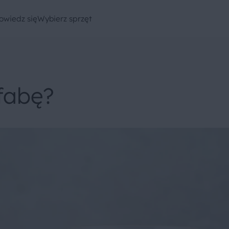
owiedz się
Wybierz sprzęt
fabę?