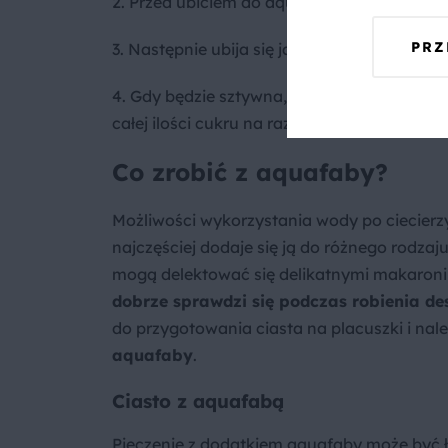
2. Przed ubiciem do aquafaby dodaje się
sz
PRZ
3. Następnie ubija się ją
co najmniej 5 minu
4. Gdy będzie sztywna, można zacząć dodaw
całej ilości cukru na raz może spowodować 
Co zrobić z aquafa
Możliwości wykorzystania wody po ciecierzy
najczęściej dodaje się ją do różnego rodzaj
mogą delektować się delikatnymi makaronik
dobrze sprawdzi się podczas robienia d
do przygotowania ciasta na placuszki i na
aquafaby
.
Ciasto z aquafabą
Pieczenie z dodatkiem aquafaby może być ła