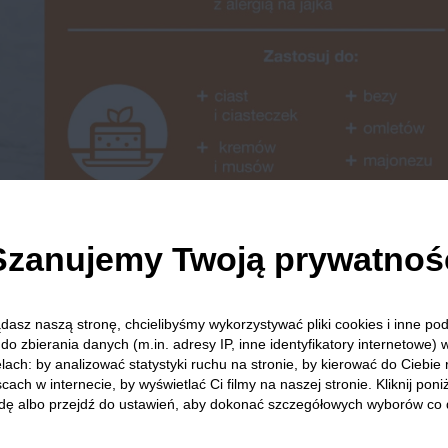
Szanujemy Twoją prywatnoś
udne. Jednak należy pamiętać o kilku zasadach.
dasz naszą stronę, chcielibyśmy wykorzystywać pliki cookies i inne p
do zbierania danych (m.in. adresy IP, inne identyfikatory internetowe) 
którym będzie ubijana aquafaba musi być czyste i suche.
lach: by analizować statystyki ruchu na stronie, by kierować do Ciebie
any
. Z tego względu nie dodaje się do niej również żadnych
cach w internecie, by wyświetlać Ci filmy na naszej stronie. Kliknij poniż
dę albo przejdź do ustawień, aby dokonać szczegółowych wyborów co 