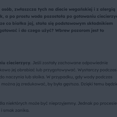
osób, zwłaszcza tych na diecie wegańskiej i z alergią
ik, a po prostu woda pozostała po gotowaniu ciecierzy
rze co białka jaj, stała się podstawowym składnikiem
gotować i do czego użyć? Wbrew pozorom jest to
iu ciecierzycy
. Jeśli zostały zachowane odpowiednie
tkowo jej obrabiać lub przygotowywać. Wystarczy podczas
 do naczynia lub słoika. W przypadku, gdy wody podczas
 można ją zredukować, by była gęstsza. Dzięki temu będzi
dla niektórych może być nieprzyjemny. Jednak po procesie
 i smak zanika.