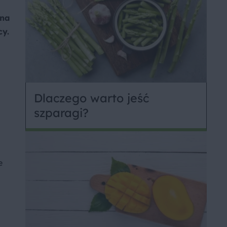
 na
cy.
Dlaczego warto jeść
szparagi?
e