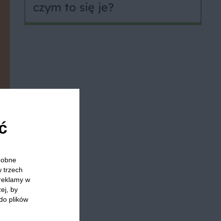
czym to się je?
ć
odobne
w trzech
 reklamy w
ej, by
do plików