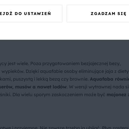
czyptę soli.
EJDŹ DO USTAWIEŃ
ZGADZAM SIĘ
t
.
ać cukier. Należy robić to stopniowo po łyżce. Wrzucenie
opadnięcie piany.
by?
cy jest wiele. Poza przygotowaniem bezjajecznej bezy,
u wypieków. Dzięki aquafabie osoby eliminujące jaja z diety
ami, puszystą i lekką bezą czy brownie.
Aquafaba równi
eserów, musów a nawet lodów
. W wersji wytrawnej nada s
leśniki. Dla wielu sporym zaskoczeniem może być
majonez 
twe i przyjemne. Nie zawsze trzeba ją ubijać. Płyn zastęp