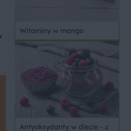
Witaminy w mango
y
Antyoksydanty w diecie - z