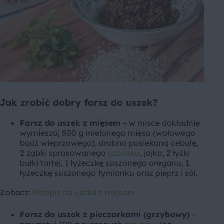
Jak zrobić dobry farsz do uszek?
Farsz do uszek z mięsem
– w misce dokładnie
wymieszaj 500 g mielonego mięsa (wołowego
bądź wieprzowego), drobno posiekaną cebulę,
2 ząbki sprasowanego
czosnku
, jajko, 2 łyżki
bułki tartej, 1 łyżeczkę suszonego oregano, 1
łyżeczkę suszonego tymianku oraz pieprz i sól.
Zobacz:
Przepis na uszka z mięsem
Farsz do uszek z pieczarkami (grzybowy)
–