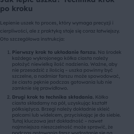
po kroku
Lepienie uszek to proces, który wymaga precyzji i
cierpliwości, ale z praktyką staje się coraz łatwiejszy.
Oto szczegółowa instrukcja:
Pierwszy krok to układanie farszu.
Na środek
każdego wykrojonego kółka ciasta należy
położyć niewielką ilość nadzienia. Ważne, aby
nie przesadzić z ilością – uszka powinny być
szczelne, a nadmiar farszu może spowodować,
że ciasto pęknie podczas gotowania lub nie
zamknie się prawidłowo.
Drugi krok to technika składania.
Kółko
ciasta składamy na pół, uzyskując kształt
półksiężyca. Brzegi należy dokładnie skleić
palcami lub widelcem, przyciskając je do siebie.
Tutaj kluczowa jest dokładność – nawet
najmniejsza nieszczelność może sprawić, że
podczas gotowania farsz wydostanie się na