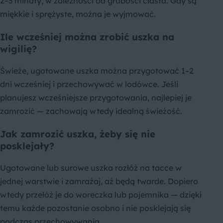
2–3 minuty, w zależności od grubości ciasta. Gdy są
miękkie i sprężyste, można je wyjmować.
Ile wcześniej można zrobić uszka na
wigilię?
Świeże, ugotowane uszka można przygotować 1–2
dni wcześniej i przechowywać w lodówce. Jeśli
planujesz wcześniejsze przygotowania, najlepiej je
zamrozić — zachowają wtedy idealną świeżość.
Jak zamrozić uszka, żeby się nie
posklejały?
Ugotowane lub surowe uszka rozłóż na tacce w
jednej warstwie i zamrażaj, aż będą twarde. Dopiero
wtedy przełóż je do woreczka lub pojemnika — dzięki
temu każde pozostanie osobno i nie posklejają się
podczas przechowywania.