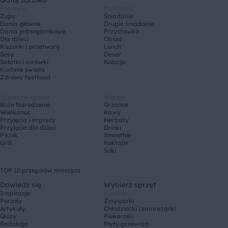
Potrawy
Pora dnia
Zupy
Śniadanie
Dania główne
Drugie śniadanie
Dania jednogarnkowe
Przystawka
Dla dzieci
Obiad
Kiszonki i przetwory
Lunch
Sosy
Deser
Sałatki i surówki
Kolacja
Kuchnie świata
Zdrowy fastfood
Specjalne okazje
Napoje
Boże Narodzenie
Grzańce
Wielkanoc
Kawy
Przyjęcia i imprezy
Herbaty
Przyjęcia dla dzieci
Drinki
Piknik
Smoothie
Grill
Koktajle
Soki
TOP 10 przepisów miesiąca
Dowiedz się
Wybierz sprzęt
Inspiracje
Kuchnia
Porady
Zmywarki
Artykuły
Chłodziarki i zamrażarki
Quizy
Piekarniki
Redakcja
Płyty grzewcze