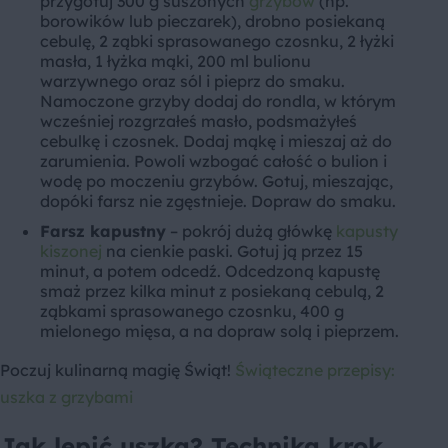
przygotuj 300 g suszonych
grzybów
(np.
borowików lub pieczarek), drobno posiekaną
cebulę, 2 ząbki sprasowanego czosnku, 2 łyżki
masła, 1 łyżka mąki, 200 ml bulionu
warzywnego oraz sól i pieprz do smaku.
Namoczone grzyby dodaj do rondla, w którym
wcześniej rozgrzałeś masło, podsmażyłeś
cebulkę i czosnek. Dodaj mąkę i mieszaj aż do
zarumienia. Powoli wzbogać całość o bulion i
wodę po moczeniu grzybów. Gotuj, mieszając,
dopóki farsz nie zgęstnieje. Dopraw do smaku.
Farsz kapustny
– pokrój dużą główkę
kapusty
kiszonej
na cienkie paski. Gotuj ją przez 15
minut, a potem odcedź. Odcedzoną kapustę
smaż przez kilka minut z posiekaną cebulą, 2
ząbkami sprasowanego czosnku, 400 g
mielonego mięsa, a na dopraw solą i pieprzem.
Poczuj kulinarną magię Świąt!
Świąteczne przepisy:
uszka z grzybami
Jak lepić uszka? Technika krok