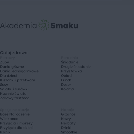
Gotuj zdrowo
Potrawy
Pora dnia
Zupy
Śniadanie
Dania główne
Drugie śniadanie
Dania jednogarnkowe
Przystawka
Dla dzieci
Obiad
Kiszonki i przetwory
Lunch
Sosy
Deser
Sałatki i surówki
Kolacja
Kuchnie świata
Zdrowy fastfood
Specjalne okazje
Napoje
Boże Narodzenie
Grzańce
Wielkanoc
Kawy
Przyjęcia i imprezy
Herbaty
Przyjęcia dla dzieci
Drinki
Piknik
Smoothie