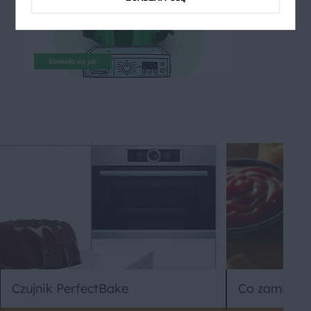
Co zamiast 
Czujnik PerfectBake