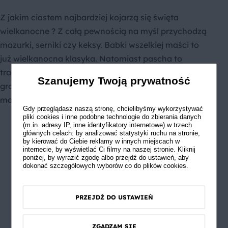
Z jakim ciastem najbardziej kojarzą się święta
wielkanocne ? Z całą pewnością na myśl przychodzą
mazurki, serniki czy keksy. Babki wszelkiej maści to
już wielkanocna klasyka. Natomiast pascha to
tradycyjny deser wielkanocny zza wschodniej
Szanujemy Twoją prywatność
granicy. Przygotowywany z twarogu lub mleka,
masła, jajek z dodatkiem wanilii.
Gdy przeglądasz naszą stronę, chcielibyśmy wykorzystywać
pliki cookies i inne podobne technologie do zbierania danych
(m.in. adresy IP, inne identyfikatory internetowe) w trzech
głównych celach: by analizować statystyki ruchu na stronie,
by kierować do Ciebie reklamy w innych miejscach w
internecie, by wyświetlać Ci filmy na naszej stronie. Kliknij
poniżej, by wyrazić zgodę albo przejdź do ustawień, aby
dokonać szczegółowych wyborów co do plików cookies.
PRZEJDŹ DO USTAWIEŃ
ZGADZAM SIĘ