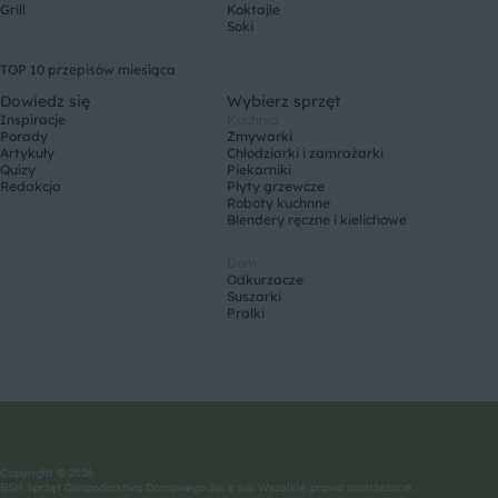
Grill
Koktajle
Soki
TOP 10 przepisów miesiąca
Dowiedz się
Wybierz sprzęt
Inspiracje
Kuchnia
Porady
Zmywarki
Artykuły
Chłodziarki i zamrażarki
Quizy
Piekarniki
Redakcja
Płyty grzewcze
Roboty kuchnne
Blendery ręczne i kielichowe
Dom
Odkurzacze
Suszarki
Pralki
Copyright © 2026
BSH Sprzęt Gospodarstwa Domowego Sp. z o.o. Wszelkie prawa zastrzeżone.