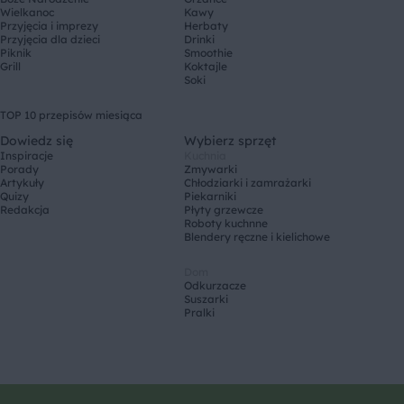
Wielkanoc
Kawy
Przyjęcia i imprezy
Herbaty
Przyjęcia dla dzieci
Drinki
Piknik
Smoothie
Grill
Koktajle
Soki
TOP 10 przepisów miesiąca
Dowiedz się
Wybierz sprzęt
Inspiracje
Kuchnia
Porady
Zmywarki
Artykuły
Chłodziarki i zamrażarki
Quizy
Piekarniki
Redakcja
Płyty grzewcze
Roboty kuchnne
Blendery ręczne i kielichowe
Dom
Odkurzacze
Suszarki
Pralki