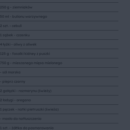
250 g - ziemniaków
50 ml - bulionu warzywnego
2 szt. - cebuli
1 ząbek - czosnku
4 łyżki - oliwy z oliwek
125 g - fasolki kidney z puszki
750 g - mieszanego mięsa mielonego
- sól morska
- pieprz czarny
2 gałązki - rozmarynu (świeży)
2 łodygi - oregano
1 pęczek - natki pietruszki (świeża)
- masło do natłuszczenia
1 szt. - żółtka do posmarowania