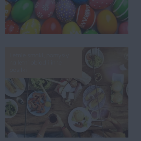
Letnie smaki, pomysły
na letni obiad i inne
posiłki