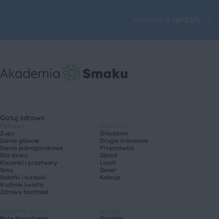
Wszystkie
sprzęty
Gotuj zdrowo
Potrawy
Pora dnia
Zupy
Śniadanie
Dania główne
Drugie śniadanie
Dania jednogarnkowe
Przystawka
Dla dzieci
Obiad
Kiszonki i przetwory
Lunch
Sosy
Deser
Sałatki i surówki
Kolacja
Kuchnie świata
Zdrowy fastfood
Specjalne okazje
Napoje
Boże Narodzenie
Grzańce