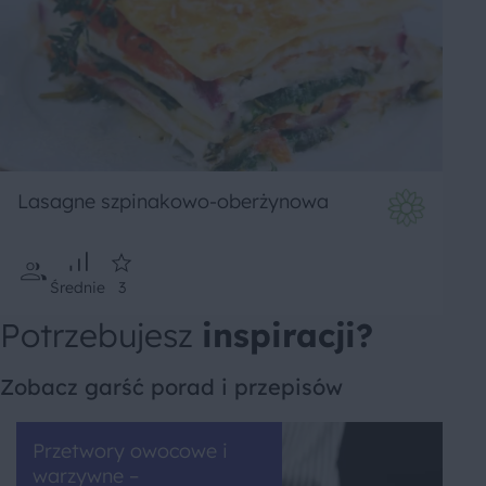
Lasagne szpinakowo-oberżynowa
Średnie
3
Potrzebujesz
inspiracji?
Zobacz garść porad i przepisów
Przetwory owocowe i
warzywne –