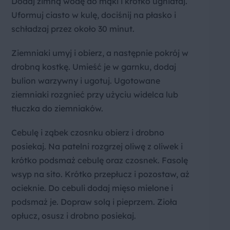
Dodaj zimną wodę do mąki i krótko ugniataj.
Uformuj ciasto w kulę, dociśnij na płasko i
schładzaj przez około 30 minut.
Ziemniaki umyj i obierz, a następnie pokrój w
drobną kostkę. Umieść je w garnku, dodaj
bulion warzywny i ugotuj. Ugotowane
ziemniaki rozgnieć przy użyciu widelca lub
tłuczka do ziemniaków.
Cebulę i ząbek czosnku obierz i drobno
posiekaj. Na patelni rozgrzej oliwę z oliwek i
krótko podsmaż cebulę oraz czosnek. Fasolę
wsyp na sito. Krótko przepłucz i pozostaw, aż
ocieknie. Do cebuli dodaj mięso mielone i
podsmaż je. Dopraw solą i pieprzem. Zioła
opłucz, osusz i drobno posiekaj.