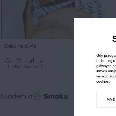
Chleb na piwie
Gdy przeglą
technologie 
głównych ce
4
119 min
Średnie
5
innych miejs
wyrazić zgo
cookies.
PRZ