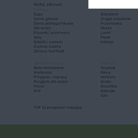
Gotuj zdrowo
Potrawy
Pora dnia
Zupy
Śniadanie
Dania główne
Drugie śniadanie
Dania jednogarnkowe
Przystawka
Dla dzieci
Obiad
Kiszonki i przetwory
Lunch
Sosy
Deser
Sałatki i surówki
Kolacja
Kuchnie świata
Zdrowy fastfood
Specjalne okazje
Napoje
Boże Narodzenie
Grzańce
Wielkanoc
Kawy
Przyjęcia i imprezy
Herbaty
Przyjęcia dla dzieci
Drinki
Piknik
Smoothie
Grill
Koktajle
Soki
TOP 10 przepisów miesiąca