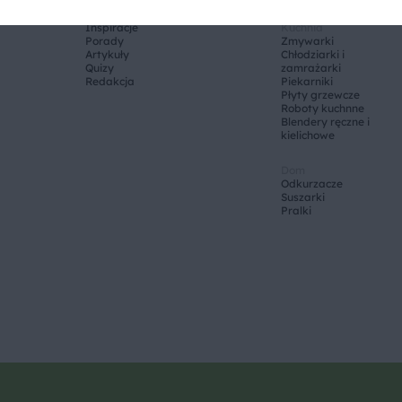
Dowiedz się
Wybierz sprzęt
Inspiracje
Kuchnia
Porady
Zmywarki
Artykuły
Chłodziarki i
Quizy
zamrażarki
Redakcja
Piekarniki
Płyty grzewcze
Roboty kuchnne
Blendery ręczne i
kielichowe
Dom
Odkurzacze
Suszarki
Pralki