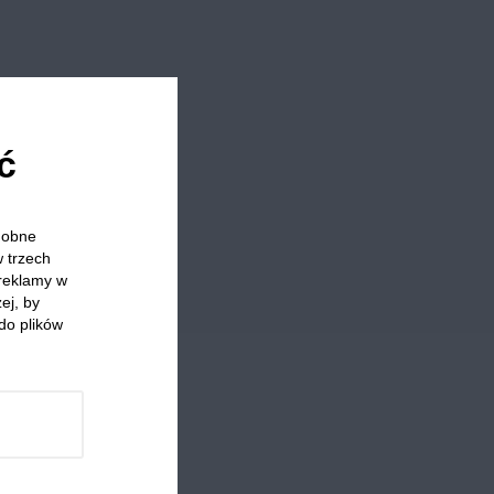
ć
odobne
w trzech
 reklamy w
ej, by
do plików